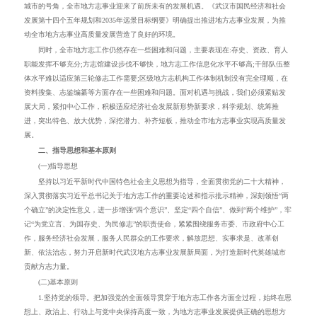
城市的号角，全市地方志事业迎来了前所未有的发展机遇。
《武汉市国民经济和社会
发展第十四个五年规划和
2035
年远景目标纲要》
明确提出
推进地方志事业发展，为推
动全市地方志事业高质量发展营造
了
良好的环境。
同时，全市地方志工作仍然存在一些困难和问题，主要表现在:存史、资政、育人
职能发挥不够充分;方志馆建设步伐不够快，
地方志工作
信息化水平不够高;干部队伍整
体水平难以适应第三轮修志工作需要
;
区级地方志机构工作体制机制没有完全理顺，在
资料搜集、志鉴编纂等方面存在
一些
困难
和问题。面对机遇与挑战，我们必须紧贴发
展大局，紧扣中心工作，积极适应经济社会发展新形势新要求，科学规划、统筹推
进，突出特色、放大优势，深挖潜力、补齐短板，推动全市地方志事业实现高质量发
展。
二、指导思想和基本原则
(一)指导思想
坚持以习近平新时代中国特色社会主义思想为指导，
全面贯彻党的
二十大
精神，
深入贯彻落实习近平总书记关于
地方
志工作的重要论述和指示批示精神，深刻领悟
“
两
个确立
”
的决定性意义，进一步
增强“四个意识”、坚定“四个自信”、做到“两个维护”
，牢
记
“
为党立言、为国存史、为民修志
”
的职责使命，紧紧围绕服务
市委、市政府
中心工
作
，
服务经济社会发展
，
服务人民群众
的工作要求
，解放思想
、
实事求是
、
改革创
新
、
依法
治
志，努力
开启
新时代
武汉
地方志事业发展新局面，为打造新时代英雄城市
贡献方志力量
。
(二)基本原则
1.
坚持党的领导。把加强党的全面领导贯穿于地方志工作各方面全过程，始终
在
思
想上、政治上、行动上
与党中央保持
高度一致，
为
地方志事业发展
提供
正确的思想方