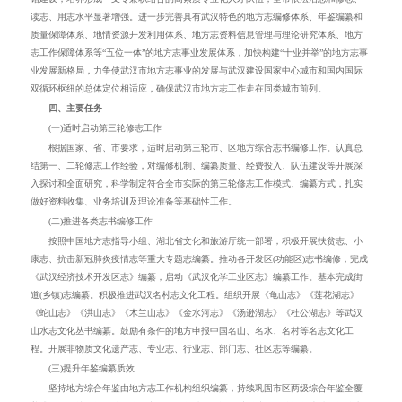
读志、用志水平显著增强
。进一步完善具有武汉特色的地方志编修体系、年鉴编纂和
质量保障体系、地情资源开发利用体系、地方志资料信息管理与理论研究体系、地方
志工作保障体系等
“
五位一体
”
的地方志事业发展体系，加快构建
“
十业并举
”
的地方志事
业发展新格局，力争使武汉
市
地方志事业的发展与
武汉建设国家中心城市和国内国际
双循环枢纽的总体定位
相适应，确保
武汉
市
地方志工作走在
同类
城市前列。
四、主要任务
(一)适时启动第三轮修志工作
根据国家、省、市要求，适时启动
第三轮
市、区地方
综合
志书编修工作。认真总
结第一、二轮修志工作经验，对编修
机制
、编纂质量、经费投入、队伍建设等开展深
入探讨和全面研究，科学制定
符
合
全市
实际的第三轮修志
工
作模式、编纂方式，扎实
做好资料收集、业务培训及理论准备等基础性工作。
(二)推进各类志书编修工作
按照
中国地方志指导小组、湖北省文化和旅游厅
统一部署，积极开展
扶贫志、
小
康志
、
抗击新冠肺炎疫情志等重大专题志编纂
。推动各开发区(功能区)志书编修，
完成
《武汉经济技术开发区志》
编纂
，启动《武汉化学工业区志》
编纂工作
。基本完成街
道(乡镇)志编纂
。
积极推进
武汉名村志文化工程
。
组织
开展《龟山志》《莲花湖志》
《蛇山志》
《
洪山志
》《
木兰山志
》《金水河志》《汤逊湖志》《杜公湖志》
等
武汉
山水志文化丛书编纂
。
鼓励有条件的
地方
申报中国
名山、名水、名村等
名志文化工
程
。
开展非物质文化遗产志
、
专业志、行业志、部门志、社区志等编纂。
(三)提升年鉴编纂质效
坚持地方综合年鉴由地方志工作机构组织编纂，持续巩固市区两级
综合
年鉴全覆