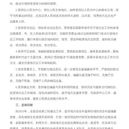
向、政治引领和坚强有力的组织保障。
2
.
坚持以人民为中心。突出人民主体地位，始终坚持以人民为中心的根本立场，坚
守为民修志的理念，忠实记录人民创造
历史
的伟大进程，以丰富、优秀的
方志
文化产
品服务人民。
3
.
坚持依法治志。
强化依法治志意识，
贯彻落实国家和省市关于地方志工作的各项
法规规章
，市
、
区人民政府(含开发区、功能区管委会)地方志机构和部门依法行使地方
志工作职权，履行本级行政区域内组织、指导、督促和检查地方志职责，
做到
依法修
志、依法用志、依法传志、依法管志。
4
.
坚持守正创新。准确把握新发展阶段，贯彻新发展理念，服务新发展格局，聚焦
服务新时代这个主题主线，坚持以
“
思想破冰
”
引领发展突围，探索丰富地方志工作方式
方法
，健全完善地方志工作体制机制。
5
.
坚持质量至上。
牢固树立精品意识，
进一步规范志鉴编纂各环节，严格把好政治
关、史实关、体例关、文字关、保密关和出版关，编纂出版无愧于时代、无愧于历
史、无愧于民族、无愧于人民的精品志
鉴
。
6.
坚持修志为用。坚持修志编鉴与开发利用同推进、留存历史与服务当代相结合，
拓宽地方志工作领域
，
深化内涵和层次，提升地方志服务
市委、市政府
中心工作
，
服
务经济社会发展
，
服务人民群众
的能力
和水平
。
三、总体目标
到
2025
年，
全面
启动
第三轮修志工作，提升地方综合年鉴和区域性综合年鉴编纂
质效
，深化地情文化资源开发利用，打造一批经得起时代和历史检验的地方志精品成
果，创新服务形式、利用方式，加快地方志信息化网络化步伐，推进市
、
区实体方志
馆建设，培养形成一支专兼职结合的高素质专业化人才队伍
，全市依法治志和修志、