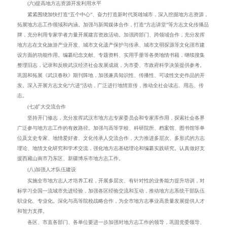
(六)提高地方志资源开发利用水平
紧紧围绕
加快打造
“
五个中心
”、
奋力打造新时代英雄城市，深入挖掘
地方志
资源，
拓展地方志工作领域和内涵。
加强与新闻媒体合作
，
打造
“
方志讲堂
”
等方志文化传播品
牌，
充分
利用专家学者力量开展建言资政活动。加强跨部门、跨领域合作，充分发挥
地方志在文化旅游产业开发、城市文化遗产保护与传承
、城市文明探源
等文化强市建
设方面的功能作用。
编纂纪念文献、
专题资料、实用手册等各类地情
书籍
，继续搜集
整理旧志
，
记录和反映武汉经济社会发展成就
，为市委、市政府科学决策提供参考
。
巩固和拓展《武汉春秋》期刊阵地，加强兼具知识性、传播性、可读性文史作品的开
发。
深入开展方志文化“六进”活动
，广泛进行地情宣传，
推动
全社会读志、用志、传
志。
(七)扩大交流合作
坚持开门修志，
充分发挥武汉市地方志专家委员会和专家库作用，探索社会各界
广泛参与地方志工作的有效路径。加强与高等学校、科研院所、
档案
馆
、图书馆等单
位
及
文史专家、地情爱好者、文化传承人
交流合作
，
大力推进多层次、多形式的方志
理论、地情文化研究和学术交流，强化地方志基础理论和编纂实践研究
。
认真做好支
援西藏
山南市乃东区
、新疆
博乐市
地方志工作。
(八)加强人才队伍建设
实施全市地方志人才培养工程，开展多层次、有针对性的业务能力提升培训，对
标学习全国一流城市先进经验，加强各区经验交流和互动，推动地方志系统干部队伍
职业化、专业化。深化与高等院校战略合作，为全市地方志事业高质量发展提供人才
和智力支撑。
各区、市直各部门、各单位要进一步加强对地方志工作的领导，巩固党委领导、