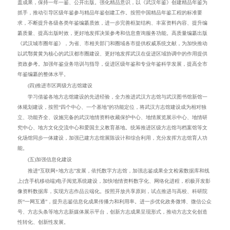
盖成果，保持一年一鉴、公开出版
。强化精品意识，
以《武汉年鉴》创建精品年鉴为
抓手，推动
引导
区级年鉴参与精品年鉴创建工作
。
按照中国精品年鉴工程的标准要
求，不断
提升
各级各类年鉴
编纂质效
，进一步完善框架结构、丰富资料内容、提升编
纂质量、提高出版时效
，
更好
地
发挥决策参考和信息查询
服务功能
。高质量编纂出版
《武汉城市圈年鉴》，为省、市相关部门和圈域各市提供权威系统文献
，为加快推动
以武鄂黄黄为核心的武汉都市圈建设、更好地发挥武汉在促进区域协调中的作用提供
资政参考
。加强年鉴业务培训与指导，促进区级年鉴和专业年鉴科学发展，提高全市
年鉴编纂的整体水平。
(四)推进市区两级方志馆建设
学习借鉴各地方志馆建设的先进经验，全力推进武汉方志馆与武汉图书馆新馆一
体规划建设，
按照“四个中心、一个基地”的功能定位，将武汉方志馆建设成为相对独
立、功能齐全、设施完备的武汉地情资料收藏保护中心、地情展览展示中心、地情研
究中心、地方文化交流中心和爱国主义教育基地。
统筹推进区级方志馆与档案馆等文
化场馆同步一体建设
，
加强已建方志馆展陈设计
和综合利用，充分发挥方志馆育人功
能。
(五)加强信息化建设
推
进
“
互联网
+
地方志
”
发展
，依托数字方志馆
，
加强志鉴成果全文检索数据库和线
上(含手机移动端)电子阅览系统建设，加快地情资料数字化
、
网络化进程，积极开发影
像资料数据库
，实现方志作品云端化
。按照开放共享原则，试点推进与高校、科研院
所
“
一网互通
”
，
提升
志鉴信息化成果
传播力和利用率
。进一步优化政务微博、微信公众
号、方志头条等地方志新媒体展示平台，创新方志成果呈现形式
，推动
方志文化创造
性转化
、
创新性发展。