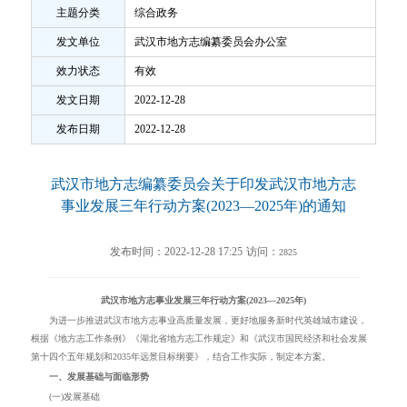
主题分类
综合政务
发文单位
武汉市地方志编纂委员会办公室
效力状态
有效
发文日期
2022-12-28
发布日期
2022-12-28
武汉市地方志编纂委员会关于印发武汉市地方志
事业发展三年行动方案(2023—2025年)的通知
发布时间：2022-12-28 17:25
访问：
2825
武汉市地方
志
事业发展
三年行动方案(
2023
—
2025
年
)
为进一步推进
武汉市地方志
事业高质量发展，更好地服务新时代英雄城市建设，
根据《地方志工作条例》《湖北省地方志工作规定》和《武汉市国民经济和社会发展
第十四个五年规划和
2035
年远景目标纲要》，结合工作实际，制定本
方案
。
一、发展基础与面临形势
(一)发展基础