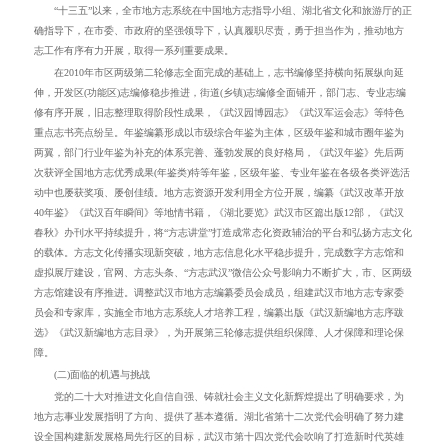
“
十三五
”
以来
，
全
市地方志系统
在中国地方志指导小组、湖北省文化和旅游厅的正
确指导下，
在市委、市政府的坚强领导下，认真履职尽责，勇于担当作为，推动
地方
志
工作有序有力开展
，
取得
一系列重要
成果
。
在
2010
年市区两级第
二轮修志全面完成
的基础上，志书编修
坚持横向拓展纵向延
伸，
开发区(功能区)志
编修
稳步推进，街道(乡镇)志
编修
全面铺开，
部门志、专业志
编
修
有序开展，
旧志整理
取得阶段性成果
，《武汉园博园志》《武汉军运会志》等特色
重点志书亮点纷呈。年鉴编纂形成
以
市级综合年鉴为主体，区级年鉴和城市圈年鉴为
两翼，部门行业年鉴为补充的体系完善、蓬勃发展的良好格局
，《武汉年鉴》先后两
次获评全国地方志优秀成果(年鉴类)特等年鉴，区级年鉴、专业年鉴在各级各类评选活
动中也屡获奖项、屡创佳绩。
地方志资源开发利用全方位开展，
编纂《武汉改革开放
40
年鉴》
《武汉百年瞬间》
等地情书籍，《湖北要览》武汉市区篇出版
12
部，
《武汉
春秋》办刊水平持续提升，
将
“
方志讲堂
”
打造成
常态化资政辅治的平台和弘扬方志文化
的载体。方志文化传播实现新突破，地方志信息化
水平
稳步提升，完成数字方志馆和
虚拟展厅建设，官网、方志头条、
“
方志武汉
”
微信公众号影响力不断扩大，市
、
区两级
方志馆建设有序推进。调整
武汉市地方志
编纂委员会成员，组建
武汉市地方志
专家委
员会和专家库，实施全市地方志系统人才培养工程，
编纂
出版
《
武汉新编地方志序跋
选》《武汉新编地方志目录》，为
开展
第三轮修志提供组织保障
、人才保障和理论保
障
。
(二)面临的机遇与挑战
党的二十大对推进文化自信自强、铸就社会主义文化新辉煌提出了明确要求，为
地方志事业发展指明了方向、提供了基本遵循。
湖北省第十二次党代会明确了努力建
设全国构建新发展格局先行区的目标，武汉市第十四次党代会吹响了打造新时代英雄