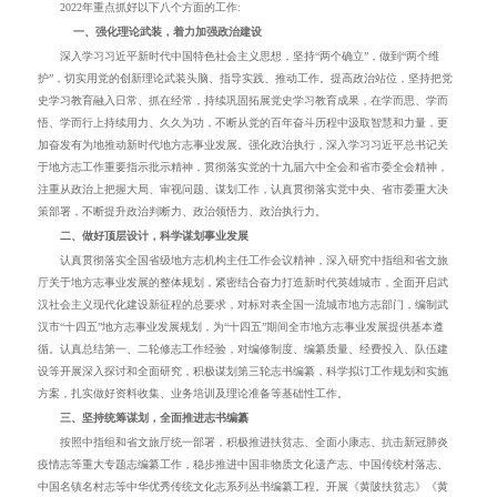
2022
年重点抓好以下八个方面的工作:
一、强化理论武装，着力加强政治建设
深入学习习近平新时代中国特色社会主义思想，坚持“两个确立”，做到“两个维
护”，切实用党的创新理论武装头脑、指导实践、推动工作。提高政治站位，坚持把党
史学习教育融入日常、抓在经常，持续巩固拓展党史学习教育成果，在学而思、学而
悟、学而行上持续用力、久久为功，不断从党的百年奋斗历程中汲取智慧和力量，更
加奋发有为地推动新时代地方志事业发展。强化政治执行，深入学习习近平总书记关
于地方志工作重要指示批示精神，贯彻落实党的十九届六中全会和省市委全会精神，
注重从政治上把握大局、审视问题、谋划工作，认真贯彻落实党中央、省市委重大决
策部署，不断提升政治判断力、政治领悟力、政治执行力。
二、做好顶层设计，科学谋划事业发展
认真贯彻落实全国省级地方志机构主任工作会议精神，深入研究中指组和省文旅
厅关于地方志事业发展的整体规划，紧密结合奋力打造新时代英雄城市，全面开启武
汉社会主义现代化建设新征程的总要求，对标对表全国一流城市地方志部门，编制武
汉市“十四五”地方志事业发展规划，为“十四五”期间全市地方志事业发展提供基本遵
循。认真总结第一、二轮修志工作经验，对编修制度、编纂质量、经费投入、队伍建
设等开展深入探讨和全面研究，积极谋划第三轮志书编纂，科学拟订工作规划和实施
方案，扎实做好资料收集、业务培训及理论准备等基础性工作。
三、坚持统筹谋划，全面推进志书编纂
按照中指组和省文旅厅统一部署，积极推进扶贫志、全面小康志、抗击新冠肺炎
疫情志等重大专题志编纂工作，稳步推进中国非物质文化遗产志、中国传统村落志、
中国名镇名村志等中华优秀传统文化志系列丛书编纂工程。开展《黄陂扶贫志》《黄