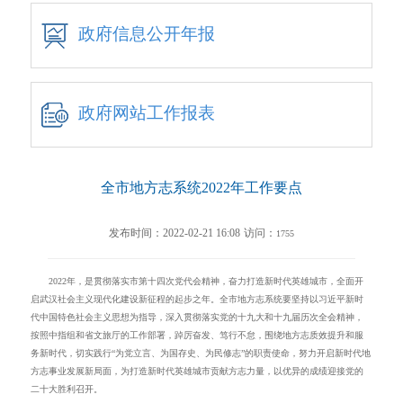
政府信息公开年报
政府网站工作报表
全市地方志系统2022年工作要点
发布时间：2022-02-21 16:08
访问：
1755
2022
年，是贯彻落实市第十四次党代会精神，奋力打造新时代英雄城市，全面开
启武汉社会主义现代化建设新征程的起步之年。全市地方志系统要坚持以习近平新时
代中国特色社会主义思想为指导，深入贯彻落实党的十九大和十九届历次全会精神，
按照中指组和省文旅厅的工作部署，踔厉奋发、笃行不怠，围绕地方志质效提升和服
务新时代，切实践行“为党立言、为国存史、为民修志”的职责使命，努力开启新时代地
方志事业发展新局面，为打造新时代英雄城市贡献方志力量，以优异的成绩迎接党的
二十大胜利召开。