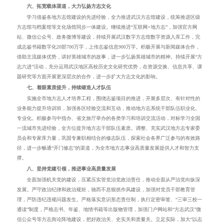
六、拓宽载体渠道，大力弘扬方志文化
学习借鉴各地方志馆建设的先进经验，全力推进武汉方志馆建设，统筹推进区级
方志馆与档案馆等文化场馆同步一体建设。继续推进“互联网
+
地方志”，加强官方网
站、微信公众号、政务微博等建设，持续开展武汉数字方志馆数字资源入库工作，完
成志鉴书籍数字化
20
部
700
万字，上传志鉴信息
900
万字。积极开展与新闻媒体合作，
借助主流媒体优势，讲好英雄城市的故事，进一步弘扬英雄城市的精神。持续开展“方
志六进”活动，充分运用武汉地区高校历史文化研究优势，在资源交换、信息共享、课
题研究等方面开展更深层次的合作，进一步扩大方志文化的影响。
七、着眼素质提升，持续锻造人才队伍
实施全市地方志人才培养工程，围绕志鉴项目的推进，开展多层次、有针对性的
业务能力提升培训班，加强各区经验交流和互动，推动地方志系统干部队伍职业化、
专业化。积极参与中指办、省文旅厅举办的各类学习和培训交流活动，对标学习全国
一流城市先进经验，全方位提升地方志干部队伍素质。调整、充实武汉地方志专家委
员会和专家库力量，巩固专兼职相结合的修志队伍，探索社会各界广泛参与的有效路
径，进一步畅通“开门修志”的渠道，为全市地方志事业高质量发展提供人才和智力支
撑。
八、坚持党建引领，推进事业高质量发展
全面加强机关党的建设，压紧压实管党治党政治责任，推动全面从严治党向纵深
发展。严守政治纪律和政治规矩，驰而不息狠抓作风建设，加强对党员干部教育管
理，严防违纪违规问题发生。严格落实意识形态责任制，执行定密审签、“三审三校一
通读”制度，严格志书、年鉴、地情书籍等出版物管理，加强门户网站和“方志武汉”微
信公众号等方志舆论阵地建设，把好政治关、史实关和质量关。立足实际，加大“以志