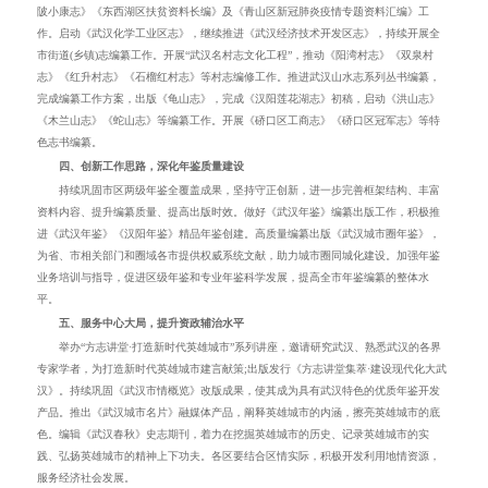
陂小康志》
《东西湖区扶贫资料长编》及《青山区新冠肺炎疫情专题资料汇编》
工
作。启动《武汉化学工业区志》，继续推进《武汉经济技术开发区志》，持续开展全
市街道(乡镇)志编纂工作。开展“武汉名村志文化工程”，推动《阳湾村志》《双泉村
志》《红升村志》《石榴红村志》等村志编修工作。推进武汉山水志系列丛书编纂，
完成编纂工作方案，出版《龟山志》，完成《汉阳莲花湖志》初稿，启动《洪山志》
《木兰山志》《蛇山志》等编纂工作。开展《硚口区工商志》《硚口区冠军志》等特
色志书编纂。
四、创新工作思路，深化年鉴质量建设
持续巩固市区两级年鉴全覆盖成果，坚持守正创新，进一步完善框架结构、丰富
资料内容、提升编纂质量、提高出版时效
。做好《武汉年鉴》编纂出版工作，积极推
进《武汉年鉴》《汉阳年鉴》精品年鉴创建。高质量编纂出版《武汉城市圈年鉴》，
为省、市相
关部门和圈域各市提供权威系统文献，助力城市圈同城化建设。加强年鉴
业务培训与指导，促进区级年鉴和专业年鉴科学发展，提高全市年鉴编纂的整体水
平。
五、服务中心大局，提升资政辅治水平
举办“方志讲堂
·
打造新时代英雄城市”系列讲座，邀请研究武汉、熟悉武汉的各界
专家学者，为打造新时代英雄城市建言献策;出版发行《方志讲堂集萃
·
建设现代化大武
汉》。持续巩固《武汉市情概览》改版成果，使其成为具有武汉特色的优质年鉴开发
产品。推出《武汉城市名片》融媒体产品，阐释英雄城市的内涵，擦亮英雄城市的底
色。编辑《武汉春秋》史志期刊，着力在挖掘英雄城市的历史、记录英雄城市的实
践、弘扬英雄城市的精神上下功夫。各区要结合区情实际，积极开发利用地情资源，
服务经济社会发展。