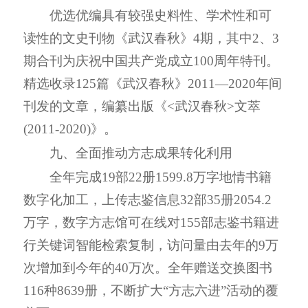
优选优编具有较强史料性、学术性和可
读性的文史刊物《武汉春秋》
4
期，其中
2
、
3
期合刊为庆祝中国共产党成立
100
周年特刊。
精选收录
125
篇《武汉春秋》
2011—2020
年间
刊发的文章，编纂出版《
<
武汉春秋
>
文萃
(
2011-2020
)》。
九、全面推动方志成果转化利用
全年完成
19
部
22
册
1599.8
万字地情书籍
数字化加工，上传志鉴信息
32
部
35
册
2054.2
万字，数字方志馆可在线对
155
部志鉴书籍进
行关键词智能检索复制，访问量由去年的
9
万
次增加到今年的
40
万次。全年赠送交换图书
116
种
8639
册，不断扩大
“
方志六进
”
活动的覆