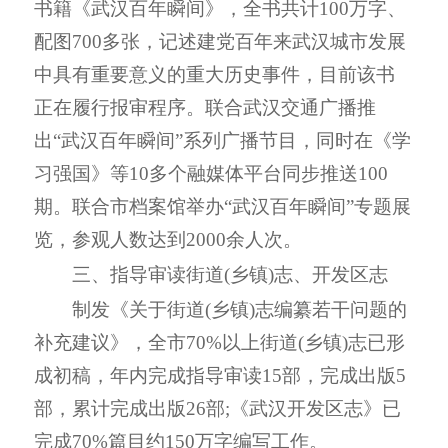
书籍《武汉百年瞬间》，全书共计
100
万字、
配图
700
多张，记述建党百年来武汉城市发展
中具有重要意义的重大历史事件，目前该书
正在履行报审程序。联合武汉交通广播推
出
“
武汉百年瞬间
”
系列广播节目，同时在《学
习强国》等
10
多个融媒体平台同步推送
100
期。联合市档案馆举办
“
武汉百年瞬间
”
专题展
览，参观人数达到
2000
余人次。
三、指导审读街道(乡镇)志、开发区志
制发《关于
街道(乡镇)志编纂若干问题的
补充建议》，全市
70%
以上街道(乡镇)志已形
成初稿，年内完成指导审读
15
部，完成出版
5
部，累计完成出版
26
部
;
《武汉开发区志》
已
完成
70%
篇目约
150
万字编写工作
。