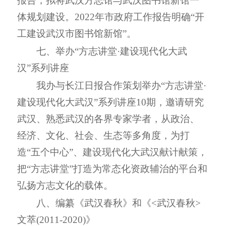
报告
，
拟将武汉方志馆与武汉图书馆新馆一
体规划建设。
2022
年市政府工作报告明确
“
开
工建设武汉市图书馆新馆
”
。
七、举办
“
方志讲堂
·
建设现代化大武
汉
”
系列讲座
我办与长江日报合作
策划举办
“
方志讲堂
·
建设现代化大武汉
”
系列讲座
10
期，邀请研究
武汉、熟悉武汉的各界专家学者，
从政治、
经济、文化、社会、生态等多角度，
为打
造
“
五个中心
”
、建设现代化大武汉献计献策
，
把
“
方志讲堂
”
打造为常态化资政辅治的平台和
弘扬方志文化的载体。
八、编纂《武汉春秋》和《
<
武汉春秋
>
文萃(
2011-2020
)》