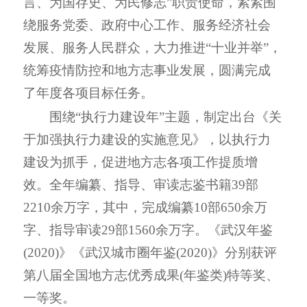
言、为国存史、为民修志
”
职责使命，紧紧围
绕服务党委、政府中心工作、服务经济社会
发展、服务人民群众，大力推进
“
十业并举
”
，
统筹疫情防控和地方志事业发展，圆满完成
了年度各项目标任务。
围绕
“
执行力建设年
”
主题，制定出台《关
于加强执行力建设的实施意见》，以执行力
建设为抓手，促进地方志各项工作提质增
效。全年编纂、指导、审读志鉴书籍
39
部
2210
余
万字，其中，完成编纂
10
部
650
余万
字、指导审读
29
部
1560
余万字。《武汉年鉴
(
2020
)》《武汉城市圈年鉴(
2020
)》分别获评
第八届全国地方志优秀成果(年鉴类)特等奖、
一等奖。