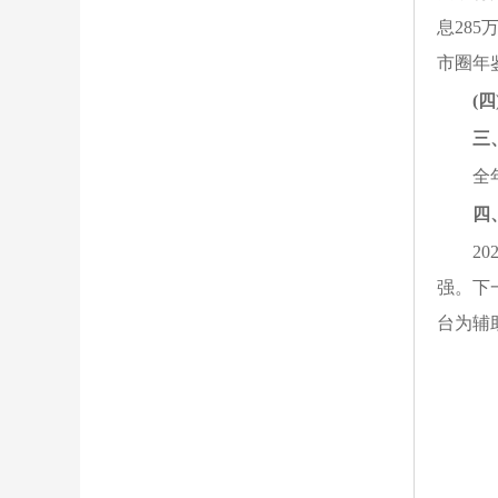
息
285
市圈年
(
四
三
全
四
20
强
。下
台为辅