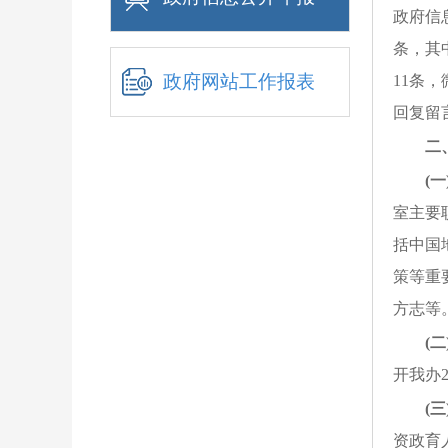
政府信
条
，其
政府网站工作报表
11
条，
回复留
二
(一
室主要
括中国
策等重
方志等
(二
开我办
(
资政育