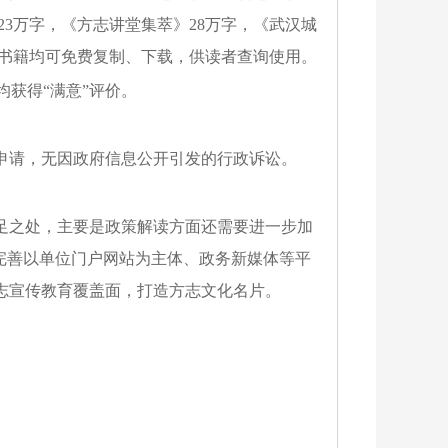
23
万字，《方志讲堂集萃》
28
万
字，《武汉城
书籍均可免费复制、下载，供读者查询使用。
均获得“满意”评价。
申请，无因政府信息公开引发的行政诉讼。
足之处，主要是
政策解读方面还需要进一步加
完善
以
单位
门户网站为
主体、政务新媒体等平
志宣传教育覆盖面，打造方志文化名片。