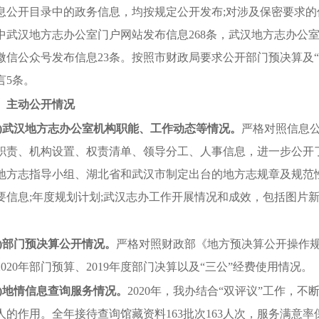
息公开目录中的政务信息，均按规定公开发布
;
对涉及保密要求的
中武汉地方志办公室门户网站发布信息
268
条，武汉地方志办公
微信公众号发布信息
23
条。按照市财政局要求公开部门预决算及
言
5
条。
、主动公开情况
)
武汉地方志办公室
机构职能、工作动态等情况。
严格对照信息公
职责、机构设置、权责清单、领导分工、人事信息，
进一步公开
地方志指导小组、湖北省和武汉市制定出台的地方志规章及规范
要信息;年度规划计划;武汉志办工作开展情况和成效，包括图片
。
)
部门预决算公开情况。
严格对照财政部《地方预决算公开操作
20
20
年部门预算、
20
19
年度部门决算以及
“三公”经费使用情况
。
三)地情信息查询服务情况。
2020
年，我办
结合“双评议”工作，
不
人的作用。全年接待查询馆藏资料
163
批次
163
人次，服务满意率