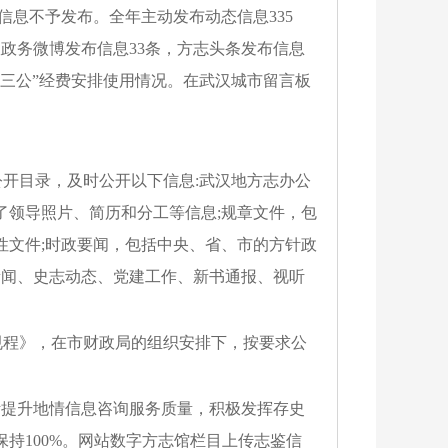
信息不予发布。全年
主动
发布动态信息
335
室政务微博发布信息
33
条，方志头条发布信息
“三公”经费安排使用情况。在武汉城市留言板
开目录，及时公开以下信息:武汉地方志办公
了
领导照片、简历
和
分工
等信息
;规章文件，包
性文件;时政要闻，包括中央、省、市的方针政
新闻、史志动态、党建工作、新书通报、视听
规程》，在市财政局的组织安排下，按要求公
断提升地情信
息咨询服务质量，积极发挥存史
保持
100%
。网站数字方志馆栏目上传志鉴信