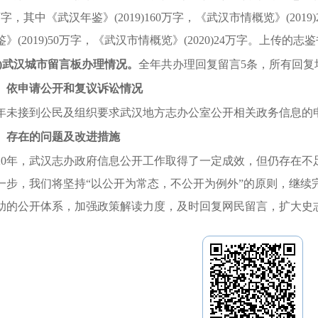
万字，其中《武汉年鉴》(
2019
)
160
万字，《武汉市情概览》(
2019
)
鉴》(
2019
)
50
万字，《武汉市情概览》(
2020
)
24
万字。上传的志鉴
)
武汉城市留言板办理情况。
全年共办理回复留言
5
条，所有回复
、依申请公开和复议诉讼情况
年未接到公民及组织要求武汉地方志办公室公开相关政务信息的
、存在的问题及改进
措施
20
年，
武汉志办
政府信息公开工作取得
了
一定成效，但仍存在不
一步，我们将坚持“以公开为常态，不公开为例外”
的
原则，
继续
助的公开体系，加强政策解读力度，及时回复网民留言，扩大史