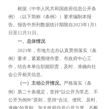
根据《中华人民共和国政府信息公开条
例》
（
以下简称《条例》
）
要求
编制本
报
告。报告中所列数据统计期限自
202
3
年
1
月
1
日至
12
月
31
日。
一、
总体
情况
202
3
年，
市地方志办认真
贯彻落实《条
例》要求，紧紧围绕市委、市政府
中心工
作，结合本
单位职能职责，及时、准确向社
会公开相关信息
。
（
一
）
主动公开情况
。
严格落实《条
例》第二十条规定，坚持“以公开为常态、不
公开为例外”原则，坚持“合法、便民、及时、
准确”的原则，加大政府信息公开力度，不断