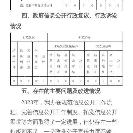
四、结转下年度继续办理
0
0
0
0
0
0
0
四、政府信息公开行政复议、行政诉讼
情况
行政复议
行政诉讼
未经复议直接起诉
复议后起诉
结
结
其
尚
结
结
其
尚
结
结
其
尚
果
果
他
未
总
果
果
他
未
总
果
果
他
未
总
维
纠
结
审
计
维
纠
结
审
计
维
纠
结
审
计
持
正
果
结
持
正
果
结
持
正
果
结
0
0
0
0
0
0
0
0
0
0
0
0
0
0
0
五
、存在的主要问题及改进情况
2023
年，我办在规范信息公开工作流
程、完善信息公开工作制度、拓宽信息公开
渠道等方面取得了一定进展，但仍存在一些
短板和不足，一是政务公开宣传力度不够，