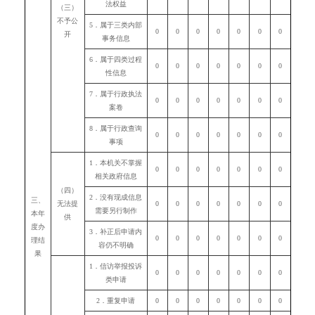
法权益
（三）
不予公
5．属于三类内部
0
0
0
0
0
0
0
开
事务信息
6．属于四类过程
0
0
0
0
0
0
0
性信息
7．属于行政执法
0
0
0
0
0
0
0
案卷
8．属于行政查询
0
0
0
0
0
0
0
事项
1．本机关不掌握
0
0
0
0
0
0
0
相关政府信息
（四）
2．没有现成信息
三、
无法提
0
0
0
0
0
0
0
需要另行制作
本年
供
度办
3．补正后申请内
0
0
0
0
0
0
0
理结
容仍不明确
果
1．信访举报投诉
0
0
0
0
0
0
0
类申请
2．重复申请
0
0
0
0
0
0
0