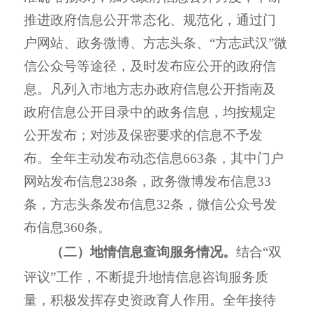
推进政府信息公开常态化、规范化，
通过门
户网
站
、政务微博、方志头条、“方志武汉”微
信公众号等途径，
及时发布应公开的政府信
息。
凡列入
市
地方志办政府信息公开指南及
政府信息公开目录中的政务信息，均按规定
公开发布
；
对涉及保密要求的信息不予发
布。全年
主动
发布动态信息
663
条
，其中门户
网站发布信息
238
条，政务微博发布信息
33
条，方志头条发布信息
32
条，微信公众号发
布信息
360
条。
（二）地情信息查询服务情况。
结合“双
评议”工作，
不断提升地情信
息咨询服务质
量，积极发挥存史资政育人作用。全年接待