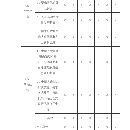
3．要求提供公开
（五）
0
0
0
0
0
0
0
出版物
不予处
理
4．无正当理由大
0
0
0
0
0
0
0
量反复申请
5．要求行政机关
确认或重新出具
0
0
0
0
0
0
0
已获取信息
1．申请人无正当
理由逾期不补
正、行政机关不
0
0
0
0
0
0
0
再处理其政府信
息公开申请
（六）
2．申请人逾期未
其他处
按收费通知要求
理
缴纳费用、行政
0
0
0
0
0
0
0
机关不再处理其
政府信息公开申
请
3．其他
0
0
0
0
0
0
0
（七）总计
0
0
0
0
0
0
0