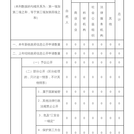
（本列数据的勾稽关系为：第一项加
社
法
自
第二项之和，等于第三项加第四项之
商
科
会
律
总
然
和）
业
研
公
服
其
计
人
企
机
益
务
他
业
构
组
机
织
构
一、本年新收政府信息公开申请数量
0
0
0
0
0
0
0
二、上年结转政府信息公开申请数量
0
0
0
0
0
0
0
（一）予以公开
0
0
0
0
0
0
0
（二）部分公开（区分处理
的，只计这一情形，不计其
0
0
0
0
0
0
0
他情形）
1．属于国家秘密
0
0
0
0
0
0
0
2．其他法律行政
0
0
0
0
0
0
0
法规禁止公开
3．危及“三安全
0
0
0
0
0
0
0
一稳定”
4．保护第三方合
0
0
0
0
0
0
0