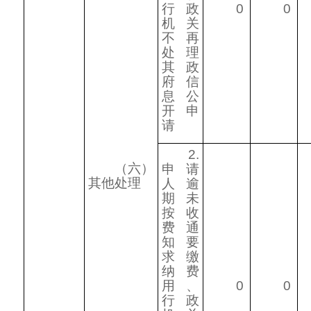
行政
0
0
机关
不再
处理
其政
府信
息公
开申
请
2.
（六）
申请
其他处理
人逾
期未
按收
费通
知要
求缴
纳费
用、
0
0
行政