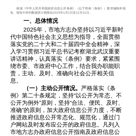
根据《中华人民共和国政府信息公开条例》（以下简称《条例》）
要求编制本报
告
。报告中所列数据统计期限自
202
5
年
1
月
1
日至
12
月
31
日。
一、总体情况
202
5
年，市地方志办坚持以习近平新时
代中国特色社会主义思想为指导，全面贯彻
落实党的二十大和二十届
四
中全会精神，深
入学习贯彻习近平总书记考察湖北武汉重要
讲话精神，认真落实《条例》要求，紧紧围
绕市委、市政府中心工作，结合
我办
职能职
责，
主动、
及时、准确向社会公开相关信
息
。
（一）主动公开情况。
严格落实《条
例》第二十条规定，坚持“以公开为常态、不
公开为例外”原则，坚持“合法、便民、及时、
准确”的原则，加大政府信息公开力度，不断
推进政府信息公开常态化、规范化，通过门
户网站及时发布应公开的政府信息。凡列入
市地方志办政府信息公开指南及政府信息公