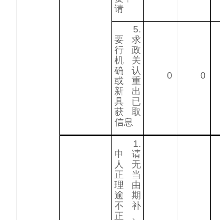
请
5.
要求
行政
机关
确认
0
0
或重
新出
具已
获取
信息
1.
申请
人无
正当
理由
逾期
不补
正、