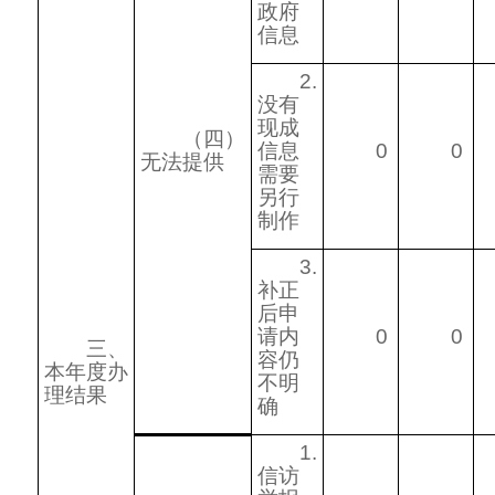
政府
信息
2.
没有
现成
（四）
信息
0
0
无法提供
需要
另行
制作
3.
补正
后申
请内
0
0
三、
容仍
本年度办
不明
理结果
确
1.
信访