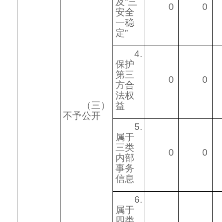
及“三
0
0
安全
一稳
定”
4.
保护
第三
0
0
方合
法权
（三）
益
不予公开
5.
属于
三类
0
0
内部
事务
信息
6.
属于
四类