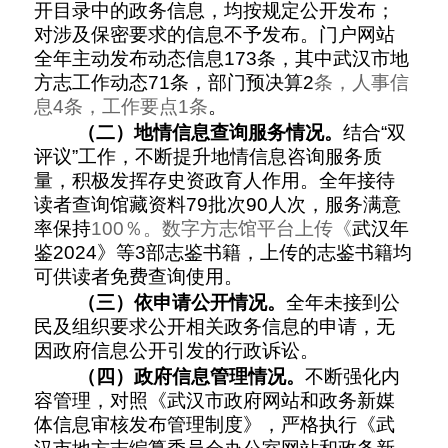
开目录中的政务信息，均按规定公开发布；
对涉及保密要求的信息不予发布。
门户网站
全年主动发布动态信息
173
条，其中
武汉市地
方志工作动态
71
条，
部门预决算
2
条，人事信
息
4
条，工作要点
1
条
。
（二）地情信息查询服务情况。
结合“双
评议”工作，不断提升地情信息咨询服务质
量，积极发挥存史资政育人作用。全年接待
读者查询馆藏资料
79
批次
9
0
人次，服务满意
率保持
100
％。数字方志馆平台上传《
武汉年
鉴
2024
》等
3
部志鉴书籍，上传的志鉴书籍均
可供读者免费查询使用。
（三）依申请公开情况。
全年未接到公
民及组织要求公开相关政务信息的申请，无
因政府信息公开引发的行政诉讼。
（四）政府信息管理情况。
不断强化内
容管理，对照《武汉市政府网站和政务新媒
体信息审核发布管理制度》，严格执行《武