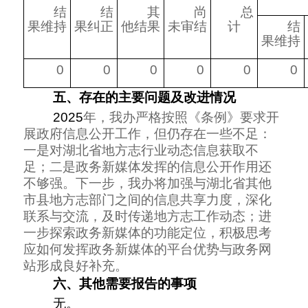
结
结
其
尚
总
果维持
果
纠正
他
结果
未
审结
计
结
果
维持
0
0
0
0
0
0
五、存在的主要问题及改进情况
2025
年，我办严格按照《条例》要求开
展政府信息公开工作，但仍存在一些不足：
一是对湖北省地方志行业动态信息获取不
足；二是政务新媒体发挥的信息公开作用还
不够强。下一步，我办将加强与湖北省其他
市县地方志部门之间的信息共享力度，深化
联系与交流，及时传递地方志工作动态；进
一步探索政务新媒体的功能定位，积极思考
应如何发挥政务新媒体的平台优势与政务网
站形成良好补充。
六、其他需要报告的事项
无。