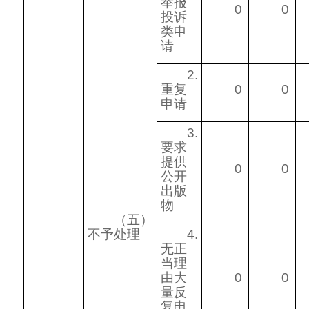
举报
0
0
投诉
类申
请
2.
重复
0
0
申请
3.
要求
提供
0
0
公开
出版
物
（五）
不予处理
4.
无正
当理
由大
0
0
量反
复申