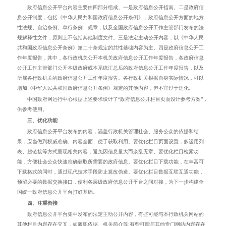
政府信息公开平台内容主要由四部分组成。一是政府信息公开指南。二是政府信
息公开制度，包括《中华人民共和国政府信息公开条例》，政府信息公开方面的地方
性法规、自治条例、单行条例、规章，以及全国政府信息公开工作主管部门发布的法
规解释性文件，原则上不包括其他制度文件。三是法定主动公开内容，以《中华人民
共和国政府信息公开条例》第二十条规定的共性基础内容为主。四是政府信息公开工
作年度报告，其中，各行政机关公开本机关政府信息公开工作年度报告，各政府信息
公开工作主管部门公开本级政府或本系统汇总后的政府信息公开工作年度报告，以及
所属各行政机关的政府信息公开工作年度报告。各行政机关根据自身实际情况，可以
增加《中华人民共和国政府信息公开条例》规定的其他内容，但不宜过于泛化。
中国政府网运行中心根据上述要求设计了“政府信息公开栏目页面设计参考方案”，
供参考使用。
三、优化功能
政府信息公开平台发布的内容，涵盖行政机关管理社会、服务公众的依据和结
果，应当做到权威准确、内容全面、便于获取利用。要优化栏目页面设置，多运用列
表、超链接等方式呈现相关内容，避免因信息量大而杂乱无章。要优化栏目检索功
能，方便社会公众快速准确获取所需要的政府信息。要优化栏目下载功能，在丰富可
下载格式的同时，通过现代技术手段防止篡改伪造。要优化栏目数据互联互通功能，
预留必要的数据交换接口，便利各层级政府信息公开平台之间对接，为下一步构建全
国统一政府信息公开平台打好基础。
四、注重衔接
政府信息公开平台集中发布的法定主动公开内容，有些可能与本行政机关网站的
其他栏目内容存在交叉，如履职依据、机关简介等;有些可能与其他专门网站内容存在