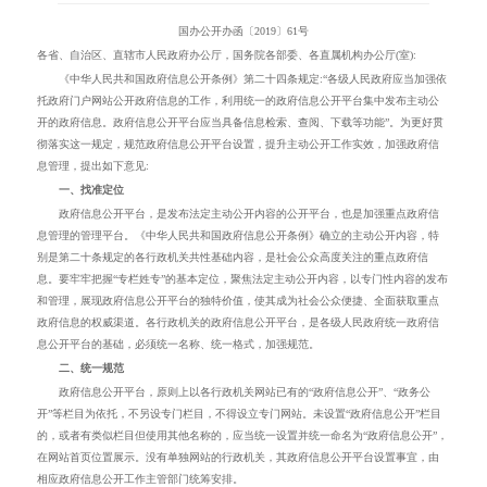
国办公开办函〔
2019
〕
61
号
各省、自治区、直辖市人民政府办公厅
，
国务院各部委、各直属机构办公厅(室):
《中华人民共和国政府信息公开条例》第二十四条规定:“各级人民政府应当加强依
托政府门户网站公开政府信息的工作，利用统一的政府信息公开平台集中发布主动公
开的政府信息。政府信息公开平台应当具备信息检索、查阅、下载等功能”。为更好贯
彻落实这一规定，规范政府信息公开平台设置，提升主动公开工作实效，加强政府信
息管理，提出如下意见:
一、找准定位
政府信息公开平台，是发布法定主动公开内容的公开平台，也是加强重点政府信
息管理的管理平台。《中华人民共和国政府信息公开条例》确立的主动公开内容，特
别是第二十条规定的各行政机关共性基础内容，是社会公众高度关注的重点政府信
息。要牢牢把握“专栏姓专”的基本定位，聚焦法定主动公开内容，以专门性内容的发布
和管理，展现政府信息公开平台的独特价值，使其成为社会公众便捷、全面获取重点
政府信息的权威渠道。各行政机关的政府信息公开平台，是各级人民政府统一政府信
息公开平台的基础，必须统一名称、统一格式，加强规范。
二、统一规范
政府信息公开平台，原则上以各行政机关网站已有的“政府信息公开”、“政务公
开”等栏目为依托，不另设专门栏目，不得设立专门网站。未设置“政府信息公开”栏目
的，或者有类似栏目但使用其他名称的，应当统一设置并统一命名为“政府信息公开”，
在网站首页位置展示。没有单独网站的行政机关，其政府信息公开平台设置事宜，由
相应政府信息公开工作主管部门统筹安排。