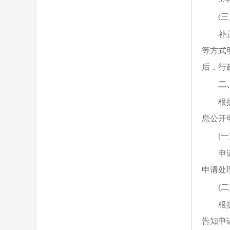
(
补
等方式
后，行
二
根
息公开
(
申
申请处
(
根
告知申