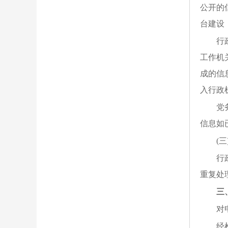
公开的
台建设
行
工作机
成的信
入行政
党
信息如
(
行
重复处
三
对
经