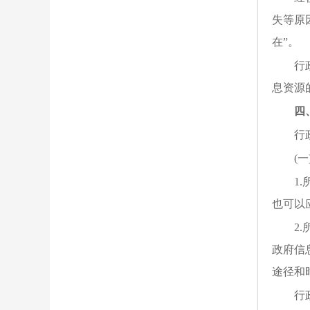
失等原
在”。
行
息资源
四
行
(
1
也可以
2
政府信
途径和
行