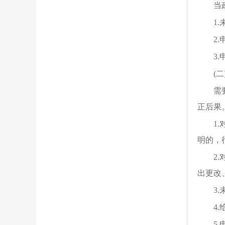
当
1
2
3
(
需
正后果
1
明的，
2
出更改
3
4
5