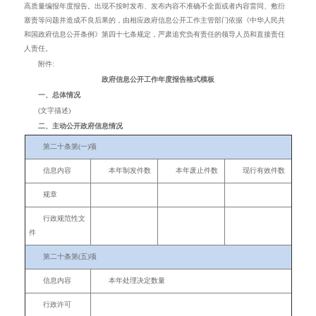
高质量编报年度报告。出现不按时发布、发布内容不准确不全面或者内容雷同、敷衍
塞责等问题并造成不良后果的，由相应政府信息公开工作主管部门依据《中华人民共
和国政府信息公开条例》第四十七条规定，严肃追究负有责任的领导人员和直接责任
人责任。
附件:
政府信息公开工作年度报告格式模板
一、总体情况
(文字描述)
二、主动公开政府信息情况
第二十条第(一)项
信息内容
本年
制发件数
本年废止件数
现行有效件
数
规章
行政规范性文
件
第二十条第(五)项
信息内容
本年处理决定数量
行政许可