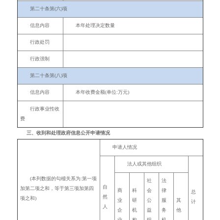
第二十条第(六)项
信息内容
本年处理决定数量
行政处罚
行政强制
第二十条第(八)项
信息内容
本年收费金额(单位:万元)
行政事业性收
费
三、收到和处理政府信息公开申请情况
申请人情况
法人或其他组织
(本列数据的勾稽关系为:第一项
社
法
自
加第二项之和，等于第三项加第四
商
科
会
律
总
然
项之和)
业
研
公
服
其
计
人
企
机
益
务
他
业
构
组
机