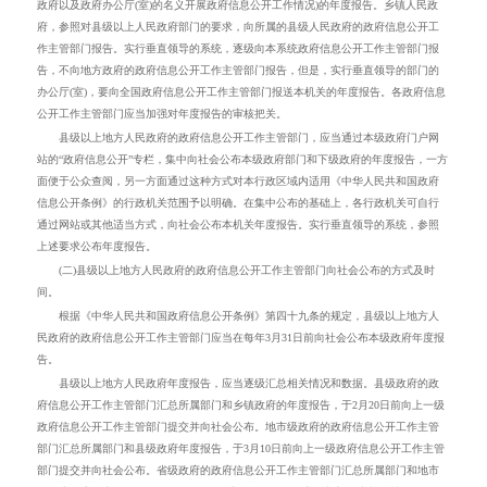
政府以及政府办公厅(室)的名义开展政府信息公开工作情况)的年度报告。乡镇人民政
府，参照对县级以上人民政府部门的要求，向所属的县级人民政府的政府信息公开工
作主管部门报告。实行垂直领导的系统，逐级向本系统政府信息公开工作主管部门报
告，不向地方政府的政府信息公开工作主管部门报告，但是，实行垂直领导的部门的
办公厅(室)，要向全国政府信息公开工作主管部门报送本机关的年度报告。各政府信息
公开工作主管部门应当加强对年度报告的审核把关。
县级以上地方人民政府的政府信息公开工作主管部门，应当通过本级政府门户网
站的“政府信息公开”专栏，集中向社会公布本级政府部门和下级政府的年度报告，一方
面便于公众查阅，另一方面通过这种方式对本行政区域内适用《中华人民共和国政府
信息公开条例》的行政机关范围予以明确。在集中公布的基础上，各行政机关可自行
通过网站或其他适当方式，向社会公布本机关年度报告。实行垂直领导的系统，参照
上述要求公布年度报告。
(二)县级以上地方人民政府的政府信息公开工作主管部门向社会公布的方式及时
间。
根据《中华人民共和国政府信息公开条例》第四十九条的规定，县级以上地方人
民政府的政府信息公开工作主管部门应当在每年
3
月
31
日前向社会公布本级政府年度报
告。
县级以上地方人民政府年度报告，应当逐级汇总相关情况和数据。县级政府的政
府信息公开工作主管部门汇总所属部门和乡镇政府的年度报告，于
2
月
20
日前向上一级
政府信息公开工作主管部门提交并向社会公布。地市级政府的政府信息公开工作主管
部门汇总所属部门和县级政府年度报告，于
3
月
10
日前向上一级政府信息公开工作主管
部门提交并向社会公布。省级政府的政府信息公开工作主管部门汇总所属部门和地市