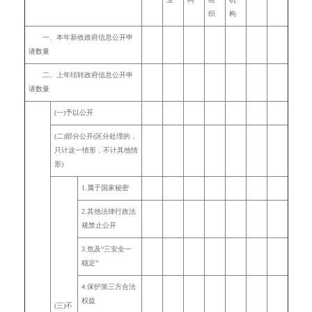
织
构
一、本年新收政府信息公开申
请数量
二、上年结转政府信息公开申
请数量
(一)予以公开
(二)部分公开
(区分处理的，
只计这一情形，不计其他情
形)
1.
属于国家秘密
2.
其他法律行政法
规禁止公开
3.
危及“三安全一
稳定”
4.
保护第三方合法
权益
(三)不