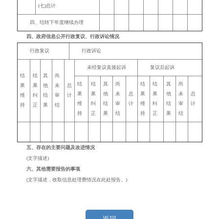
(七)总计
四、结转下年度继续办理
四、政府信息公开行政复议、行政诉讼情况
行政复议
行政诉讼
未经复议直接起诉
复议后起诉
结
结
其
尚
结
结
其
尚
结
结
其
尚
果
果
他
未
总
果
果
他
未
总
果
果
他
未
总
维
纠
结
审
计
维
纠
结
审
计
维
纠
结
审
计
持
正
果
结
持
正
果
结
持
正
果
结
五、存在的主要问题及改进情况
(文字描述)
六、其他需要报告的事项
(文字描述，收取信息处理费情况在此处报告。)