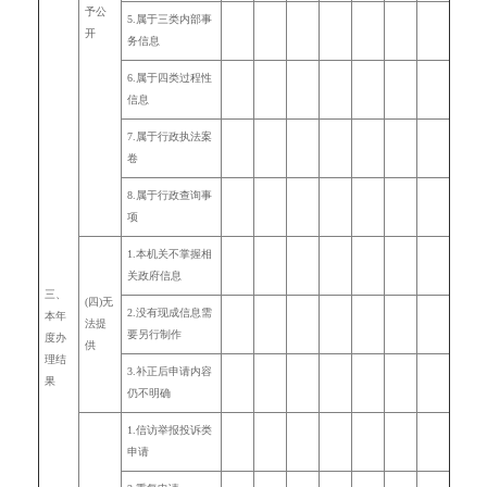
予公
5.
属于三类内部事
开
务信息
6.
属于四类过程性
信息
7.
属于行政执法案
卷
8.
属于行政查询事
项
1.
本机关不掌握相
关政府信息
三、
(四)无
2.
没有现成信息需
本年
法提
要另行制作
度办
供
理结
3.
补正后申请内容
果
仍不明确
1.
信访举报投诉类
申请