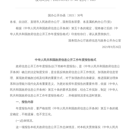
国办公开办函〔
2021
〕
30
号
各省、自治区、直辖市人民政府办公厅，国务院各部委、各直属机构办公厅(室):
根据《中华人民共和国政府信息公开条例》第五十条的规定，现将修订后的《中
华人民共和国政府信息公开工作年度报告格式》印发给你们，请认真贯彻执行。
国务院办公厅政府信息与政务公开办公室
2021
年
9
月
26
日
中华人民共和国
政府信息公开工作年度报告格式
政府信息公开工作年度报告(以下简称年度报告)，是《中华人民共和国政府信息公
开条例》确立的法定制度安排，是全面反映政府信息公开工作情况、加强政府信息管
理、展现政府施政过程及结果的重要方式，对于加强政府自身建设、推进国家治理体
系和治理能力现代化具有重要意义。为更好发挥年度报告的重要作用，依据《中华人
民共和国政府信息公开条例》第五十条的要求及授权，结合工作实际，制定《中华人
民共和国政府信息公开工作年度报告格式》，并根据情况变化适时更新。
一、报告内容
年度报告内容，要严格按照《中华人民共和国政府信息公开条例》第五十条的规
定确定，不能遗漏，也不宜泛化。
(一)总体情况。
这一项报告本机关政府信息公开工作总体情况，对本机关贯彻落实《中华人民共