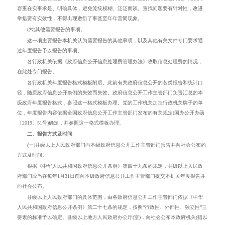
容重在实事求是、明确具体，避免笼统模糊、泛泛而谈。查找问题要有针对性，改进
举措要有实效性，不得出现敷衍了事甚至年年雷同现象。
(六)其他需要报告的事项。
这一项主要报告本机关认为需要报告的其他事项，以及其他有关文件专门要求通
过年度报告予以报告的事项。
各行政机关依据《政府信息公开信息处理费管理办法》收取信息处理费的情况，
在此处专门报告。
各行政机关年度报告格式模板附后。此前有关政府信息公开的各类报告和统计口
径，随原政府信息公开条例的失效而失效。政府信息公开工作主管部门负责汇总的本
级政府年度报告格式，参照这一格式模板办理。党的工作机关加挂行政机关牌子的单
位，年度报告内容依据全国政府信息公开工作主管部门发布的有关规定(国办公开办函
〔
2019
〕
51
号)确定，并参照这一格式模板办理。
二、报告方式及时间
(一)县级以上人民政府部门向本级政府信息公开工作主管部门报告并向社会公布的
方式及时间。
根据《中华人民共和国政府信息公开条例》第四十九条的规定，县级以上人民政
府部门应当在每年
1
月
31
日前向本级政府信息公开工作主管部门提交本机关年度报告并
向社会公布。
县级以上人民政府部门的具体范围，由各政府信息公开工作主管部门依据《中华
人民共和国政府信息公开条例》第二十七条的规定，按照“行政性、外部性、独立性”三
要素的标准予以确定。县级以上地方人民政府办公厅(室)，向社会公布本政府机关(指以