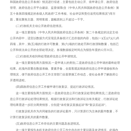
和国政府信息公开条例》情况进行综述，主要包括主动公开、依申请公开、政府信息
管理、政府信息公开平台建设、监督保障(含《中华人民共和国政府信息公开条例》第
五十条第四项规定的各级人民政府“工作考核、社会评议和责任追究结果情况”)等方
面，重在聚焦主题、简明客观，篇幅原则上不超过一千字。
(二)行政机关主动公开政府信息情况。
这一项主要报告《中华人民共和国政府信息公开条例》第二十条规定的法定主动
公开内容中，适宜以数据方式呈现且具备统计汇总价值的内容，包括(一)(五)(六)(八)共
四项，其中，第(五)项的行政许可数量、第(六)项的行政处罚和行政强制数量，包括已
公开和依法未公开的全部处理决定。各项数据核定时间点为报告年度的
12
月
31
日。
(三)行政机关收到和处理政府信息公开申请情况。
这一项主要报告两方面情况:一是申请人的类别;二是政府信息公开申请的最终处理
结果。此项内容重在数据准确、要素齐备，全面客观反映政府信息公开申请接收和办
理情况，便于政府信息公开工作主管部门全面掌握工作动态，使社会各界了解政府公
开透明进程。
(四)因政府信息公开工作被申请行政复议、提起行政诉讼情况。
这一项主要报告两方面情况:一是政府信息公开行政复议处理结果情况;二是政府信
息公开行政诉讼处理结果情况。根据行政复议法和行政诉讼法有关规定，行政诉讼处
理结果需进一步区分两类情形，分别是“未经复议直接起诉”和“复议后起诉”。
行政复议机关作为共同被告的行政诉讼案件，只计算原行为主体的案件数量，不
计算行政复议机关的案件数量。
(五)政府信息公开工作存在的主要问题及改进情况。
这一项主要报告本机关政府信息公开工作中存在的主要问题及改进情况。此项内