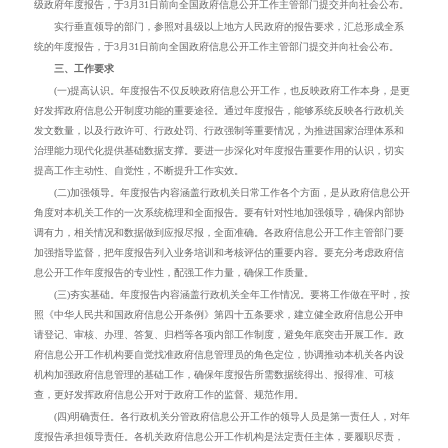
级政府年度报告，于
3
月
31
日前向全国政府信息公开工作主管部门提交并向社会公布。
实行垂直领导的部门，参照对县级以上地方人民政府的报告要求，汇总形成全系
统的年度报告，于
3
月
31
日前向全国政府信息公开工作主管部门提交并向社会公布。
三、工作要求
(一)提高认识。
年度报告不仅反映政府信息公开工作，也反映政府工作本身，是更
好发挥政府信息公开制度功能的重要途径。通过年度报告，能够系统反映各行政机关
发文数量，以及行政许可、行政处罚、行政强制等重要情况，为推进国家治理体系和
治理能力现代化提供基础数据支撑。要进一步深化对年度报告重要作用的认识，切实
提高工作主动性、自觉性，不断提升工作实效。
(二)加强领导。
年度报告内容涵盖行政机关日常工作各个方面，是从政府信息公开
角度对本机关工作的一次系统梳理和全面报告。要有针对性地加强领导，确保内部协
调有力，相关情况和数据做到应报尽报，全面准确。各政府信息公开工作主管部门要
加强指导监督，把年度报告列入业务培训和考核评估的重要内容。要充分考虑政府信
息公开工作年度报告的专业性，配强工作力量，确保工作质量。
(三)夯实基础。
年度报告内容涵盖行政机关全年工作情况。要将工作做在平时，按
照《中华人民共和国政府信息公开条例》第四十五条要求，建立健全政府信息公开申
请登记、审核、办理、答复、归档等各项内部工作制度，避免年底突击开展工作。政
府信息公开工作机构要自觉找准政府信息管理员的角色定位，协调推动本机关各内设
机构加强政府信息管理的基础工作，确保年度报告所需数据统得出、报得准、可核
查，更好发挥政府信息公开对于政府工作的监督、规范作用。
(四)明确责任。
各行政机关分管政府信息公开工作的领导人员是第一责任人，对年
度报告承担领导责任。各机关政府信息公开工作机构是法定责任主体，要履职尽责，