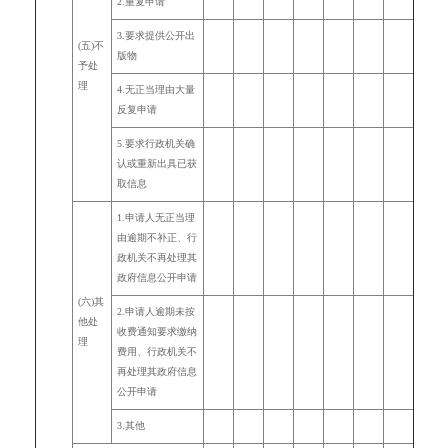
2.
重复申请
3.
要求提供公开出
(五)不
版物
予处
理
4.
无正当理由大量
反复申请
5.
要求行政机关确
认或重新出具已获
取信息
1.
申请人无正当理
由逾期不补正、行
政机关不再处理其
政府信息公开申请
(六)其
2.
申请人逾期未按
他处
收费通知要求缴纳
理
费用、行政机关不
再处理其政府信息
公开申请
3.
其他