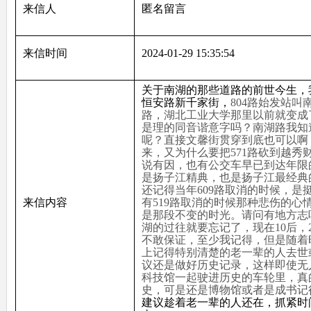
来信人
匿名留言
来信时间
2024-01-29 15:35:54
关于南湖的那些道路的前世今生，
恒安路新千家街，
804
路始发站叫
路，湖北工业大学那里以前就变成
是理的同音谐意字吗？南湖路我知
呢？直接文馨街贯穿到底也可以啊
来，又为什么要把
571
路砍到越秀
说有因，也有公交车早已到达年限
是扬子江精典，也是扬子江最经典
还记得当年
609
路取消的时候，是
来信内容
有
519
路取消的时候那种悲伤的心
是那段不变的时光。请问有地方志
湖的过往就要忘记了，现在
10
后，
不敢保证，至少我记得，但是随着
上记得特别清楚的老一辈的人去世
议还是做好历史记录，这样即使无
科技馆一起驶进历史的车轮里，真
史，可是还是博物馆或者是成书记
建议趁着老一辈的人还在，抓紧时