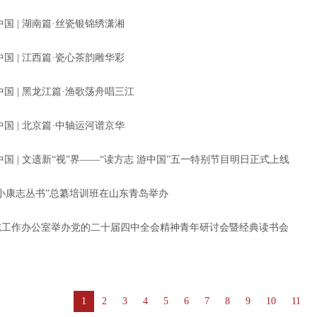
中国 | 湖南篇·丝瓷银锦绣潇湘
中国 | 江西篇·瓷心茶韵雕华彩
中国 | 黑龙江篇·渔歌荡舟唱三江
中国 | 北京篇·中轴运河谱京华
中国 | 文遗新“视”界——“读方志 游中国”五一特别节目明日正式上线
小康志丛书”总纂培训班在山东青岛举办
志工作办公室举办党的二十届四中全会精神青年研讨会暨经典读书会
1
2
3
4
5
6
7
8
9
10
11