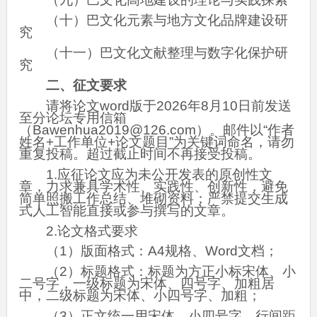
（十）巴文化元素与地方文化品牌建设研
究
（十一）巴文化文献整理与数字化保护研
究
二、征文要求
请将论文word版于2026年8月10日前发送
至分论坛专用信箱
（Bawenhua2019@126.com）。邮件以“作者
姓名+工作单位+论文题目”为关键词命名，请勿
重复投稿。超过截止时间不再接受投稿。
1.应征论文应为未公开发表的原创性文
章，力求兼具学术性、实践性、创新性，避免
简单照搬工作总结、堆砌资料；严禁提交生成
式人工智能直接或参与撰写的文章。
2.论文格式要求
（1）版面格式：A4规格、Word文档；
（2）标题格式：标题为方正小标宋体、小
二号字，一级标题为宋体、四号字、加粗居
中，二级标题为宋体、小四号字、加粗；
（3）正文统一用宋体、小四号字，行间距