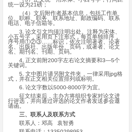
统一设为21磅；
（4）文后附作者基本信息，包括工作单
位、职称、职务、联系地址、邮政编码、联系
电话、电子信箱等。
3. 论文引文均须注明出处。注释为宋体、
小五号字，采用页下注形式，每页单独排序，
序号用①②③……标识，依次注明著者、论著
名、出版社、出版年份、页码，或著者、论文
名、期刊名、刊期、页码。
4. 正文前附200字左右论文摘要和3—5个
关键词。
5. 文中图片请另附文件夹，一律采用jpg格
式，并在正文相关位置排列或标明。
6. 论文字数以5000-8000字为宜。
征文结束后，主办方将组织专家对论文进
行评选，并向通过评选的论文作者发送参会邀
请函。
三、联系人及联系方式
联系人：邓高 袁智勇
联系电话：13350298953