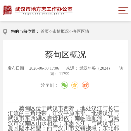
您的当前位置：
首页
->
市情概况
->
各区区情
蔡甸区概况
发布日期：
2026-06-30 17:06
来源：
武汉年鉴（2024）
访
问：
11799
分享到：
蔡甸区位于武汉市西郊，地处汉江与长江
汇流的三角地带，江汉平原东部。北傍汉江与
武汉市东西湖区唇齿相依；南临通顺河，与武
汉市汉南区山水相连；东濒长江，与武汉市江
夏区隔水相望；西与汉川市交错接壤；东北邻