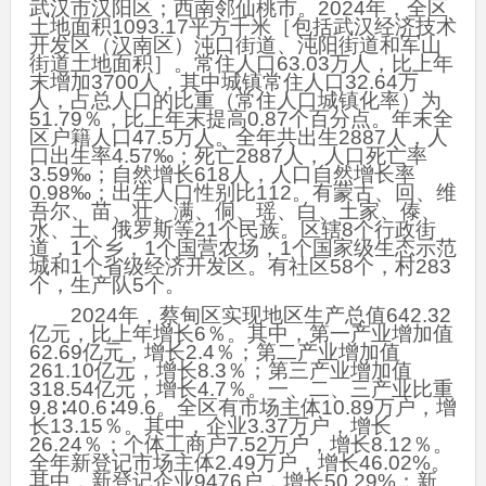
武汉市汉阳区；西南邻仙桃市。2024年，全区
土地面积1093.17平方千米［包括武汉经济技术
开发区（汉南区）沌口街道、沌阳街道和军山
街道土地面积］。常住人口63.03万人，比上年
末增加3700人，其中城镇常住人口32.64万
人，占总人口的比重（常住人口城镇化率）为
51.79％，比上年末提高0.87个百分点。年末全
区户籍人口47.5万人。全年共出生2887人，人
口出生率4.57‰；死亡2887人，人口死亡率
3.59‰；自然增长618人，人口自然增长率
0.98‰；出生人口性别比112。有蒙古、回、维
吾尔、苗、壮、满、侗、瑶、白、土家、傣、
水、土、俄罗斯等21个民族。区辖8个行政街
道，1个乡，1个国营农场，1个国家级生态示范
城和1个省级经济开发区。有社区58个，村283
个，生产队5个。
2024年，蔡甸区实现地区生产总值642.32
亿元，比上年增长6％。其中，第一产业增加值
62.69亿元，增长2.4％；第二产业增加值
261.10亿元，增长8.3％；第三产业增加值
318.54亿元，增长4.7％。一、二、三产业比重
9.8∶40.6∶49.6。全区有市场主体10.89万户，增
长13.15％。其中，企业3.37万户，增长
26.24％；个体工商户7.52万户，增长8.12％。
全年新登记市场主体2.49万户，增长46.02%。
其中，新登记企业9476户，增长50.29%；新