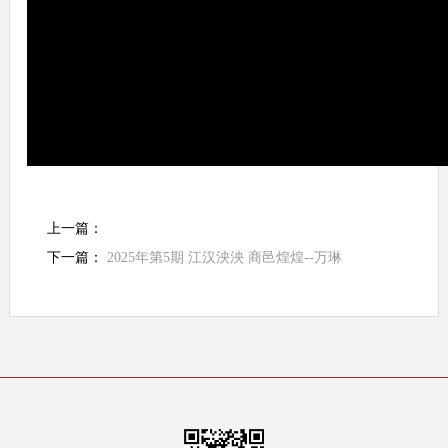
上一篇：
下一篇：
2025年第5期 江汉泱泱 商邑煌煌--万琳