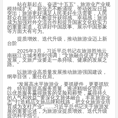
站在新起点、奋进“十五五”，旅游业产业规
模持续扩大，新业态不断涌现，带动效应日益
突出；旅游更好满足人民美好生活需要，人民
群众在旅游中不断提升获得感、幸福感；旅游
成为加强对外交流合作和提升国家文化软实力
的重要渠道，在讲好中国故事、展示中国形象
等方面大有可为。
提质增效、迭代升级，推动旅游业迈上新
台阶
2025年3月，习近平总书记在旅游胜地云
南丽江古城考察时强调：“文旅融合促进了经济
发展，文旅产业要走一条持续、健康的发展之
路。”
以旅游业高质量发展推动旅游强国建设，
纲举目张，重任在肩。
“发展高水平旅游业，要抓硬件，更要抓软
件，特别要提高服务质量、推进精细化管理，
以优质服务赢得旅客的笑脸和称赞，赢得持久
的人气和效益”“要深化文旅体融合，丰富旅游业
态”“打造精品文旅品牌和线路，把文化旅游业培
育成为支柱产业”……习近平总书记关于旅游发
展的重要论述，为旅游业提质增效、迭代升级
提供科学指引。