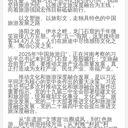
明互鉴”。循着习近平总书记指引的方向，我国
坚持旅游为民，以推进文旅深度融合为主线，
向着旅游强国宏伟目标砥砺前行。
以文塑旅、以旅彰文，走独具特色的中国
旅游发展之路
洛阳之南、伊水之畔，龙门石窟的千年微
笑迎接八方宾朋。今年“五一”假期，这里接待游
客34.4万人次，人们在旅途中尽情感悟文化之
美、陶冶心灵之美。
2025年“中国旅游日”，正在河南考察的习
近平总书记来到龙门石窟，殷殷嘱托：“文旅融
合前景广阔，要推动文旅产业高质量发展，真
正打造成为支柱产业、民生产业、幸福产业。”
推动文化和旅游深度融合发展，是以习近
平同志为核心的党中央作出的重大决策。习近
平总书记多次对推动文化和旅游融合发展作出
重要指示。党的十九届三中全会部署组建文化
和旅游部，统筹规划文化事业、文化产业、旅
游业发展。党的二十大部署推进文化和旅游深
度融合发展，党的二十届四中全会提出推进文
旅深度融合。
从“非遗游”“文博游”出圈成风，到红色旅
游、研学旅游持续升温；从“村晚”“村超”“村