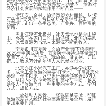
是拉动经济发展的重要动力。当前，随着“文旅
+百业”“百业+文旅”持续释放带动效应，旅游对
经济社会发展的赋能作用不断凸显——
浙江安吉余村，旅游重塑乡村面貌。从“卖
石头”到“卖风景”，昔日矿坑变身油菜花田、荷
花藕塘，走出一条生态美、产业兴、百姓富的
新路。
黑龙江漠河北极村，冰天雪地也是金山银
山。乡亲们在家门口吃上旅游饭，北国边塞风
光、冰雪资源为当地带来源源不断的收入。
宁夏银川西夏陵，文旅产业“栽下梧桐树”。
2025年申遗成功后，西夏陵年接待游客量攀升
至百万人次。当导游、玩旅拍、做文创、开民
宿……数以万计的年轻人来此就业创业。
北京亦庄小米汽车工厂，亦游亦学收获
多，成为工业旅游的重要“打卡地”。开启常态化
参观一年多以来，这里累计接待游客近20万人
次。从国内外政企考察团到高校研学团，越来
越多人把旅游当作一种重要的生活方式、学习
方式、成长方式。
一处处动人风景、一张张满足笑脸，印证
旅游深度嵌入经济社会高质量发展全局，发挥
更加重要作用。