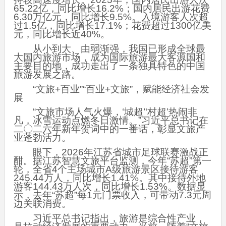
65.22亿，同比增长16.2%；国内居民出游花费
6.30万亿元，同比增长9.5%。入境游客人次超
过1.5亿，同比增长17.1%；花费超过1300亿美
元，同比增长近40%。
从小到大、由弱渐强，我国已形成全球最
大国内旅游市场，成为国际旅游最大客源国和
主要目的地，成功走出了一条独具特色的中国
旅游发展之路。
“文旅+百业”“百业+文旅”，赋能经济社会发
展
“文旅市场人气火爆，‘城超’‘村超’热闹非
凡，冰雪运动点燃冬日激情。”习近平总书记在
二〇二六年新年贺词中的一番话，彰显文旅产
业蓬勃活力。
眼下，2026年江苏省城市足球联赛激战正
酣。据江苏智慧文旅平台监测，今年“苏超”第一
轮，全省4个主场城市A级旅游景区接待游客
245.44万人，同比增长1.41%。其中接待外地
游客144.43万人次，同比增长1.53%。数据显
示，去年“苏超”每1元门票收入，可带动7.3元周
边关联消费。
习近平总书记指出，旅游是综合性产业，