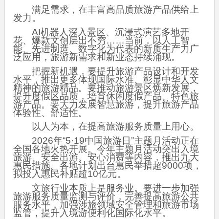
满足需求，在丰富高品质旅游产品供给上
发力。
AI机器人深入景区、沉浸式演艺多地开
花、爆款文创层出不穷……当前，以人工智
能、先进制造、数字化为代表的新质生产力广
泛应用，旅游新需求和新业态持续涌现。
把握新机遇，要提升旅游产品设计和开发
水平，推出更多体现国际水准、彰显中华人文
精神的旅游精品。要推动旅游景区焕新发展，
提升度假区品质，培育休闲度假产品、特色旅
游产品。要大力发展智慧旅游，提升旅游产品
体验性、舒适性。
以人为本，在提高旅游服务质量上用心。
2026年“5·19中国旅游日”主题月活动正在
全国各地火热开展。今年主题月活动突出入境
旅游、安全出游、安心消费等内容，推出九大
惠民措施。各地计划出台惠民举措超9000项，
拟投入惠民补贴超10亿元。
文旅行业本质上是服务业。要进一步加强
旅游服务质量监测与评价，完善提高旅游公共
服务水平，加强涉旅领域安全管理和旅游市场
监管，提升入境游便利化国际化水平。