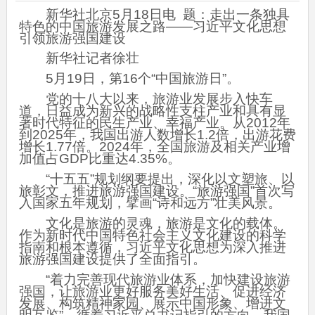
新华社北京5月18日电 题：走出一条独具
特色的中国旅游发展之路——习近平文化思想
引领旅游强国建设
新华社记者徐壮
5月19日，第16个“中国旅游日”。
党的十八大以来，旅游业发展步入快车
道，日益成为新兴的战略性支柱产业和具有显
著时代特征的民生产业、幸福产业。从2012年
到2025年，我国出游人数增长1.2倍，出游花费
增长1.77倍。2024年，全国旅游及相关产业增
加值占GDP比重达4.35%。
“十五五”规划纲要提出，深化以文塑旅、以
旅彰文，推进旅游强国建设。“旅游强国”首次写
入国家五年规划，擘画“诗和远方”壮美风景。
文化是旅游的灵魂，旅游是文化的载体。
作为新时代中国特色社会主义文化建设的科学
指南和根本遵循，习近平文化思想为深入推进
旅游强国建设提供了全面指引。
“着力完善现代旅游业体系，加快建设旅游
强国，让旅游业更好服务美好生活、促进经济
发展、构筑精神家园、展示中国形象、增进文