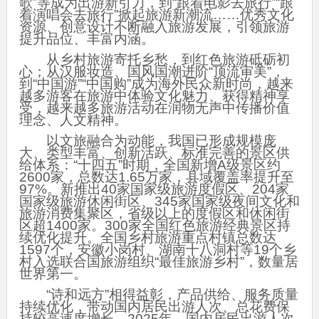
歌”等成为出游新引力，到“跟着电影去旅行”“跟
着演唱会去旅行”掀起旅游新潮流……优秀文化
资源、创意设计不断融入旅游发展，引领旅游
提升品位、丰富内涵。
从乡村旅游寄托乡愁，到红色旅游砥砺初
心；从汉服妆造、国风国潮进阶“顶流审美”，
到“中国游”“中国购”成为海外民众新时尚，越来
越多游客在旅游中体验文化魅力、获得精神享
受，越来越多旅游活动在润物无声中传播价值
理念、人文精神。
以文旅融合为动能，我国已形成规模庞
大、类型丰富、创新活跃、标准完善的景区供
给体系：“十四五”时期，全国新增A级景区约
2600家，总数达1.65万家，县域覆盖率提升至
97%。新推出40家国家级旅游度假区、204家
国家级旅游休闲街区、345家国家级夜间文化和
旅游消费集聚区，省级以上的度假区和休闲街
区超1400家。300家全国红色旅游经典景区持
续优化提升。全国乡村旅游重点村镇总数达
1597个，安徽小岗村、湖南十八洞村等19个乡
村入选联合国旅游组织“最佳旅游乡村”，数量居
世界第一。
“诗和远方”相得益彰，产品供给、服务质量
持续优化，带动国内居民出游人次、总花费保
持较高速度增长。2025年，国内居民出游人次