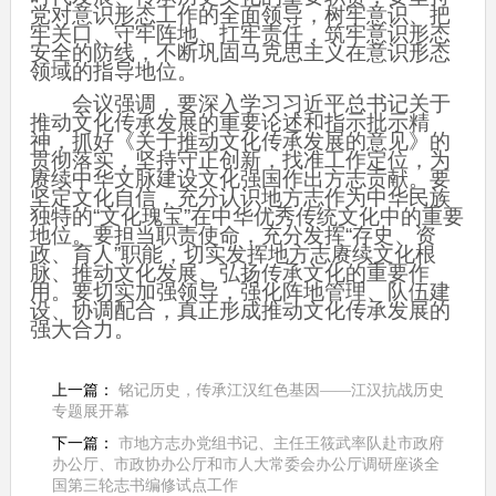
党对意识形态工作的全面领导，树牢意识、把
牢关口、守牢阵地、扛牢责任，筑牢意识形态
安全的防线，不断巩固马克思主义在意识形态
领域的指导地位。
会议强调，要深入学习习近平总书记关于
推动文化传承发展的重要论述和指示批示精
神，抓好《关于推动文化传承发展的意见》的
贯彻落实，坚持守正创新，找准工作定位，为
赓续中华文脉建设文化强国作出方志贡献。要
坚定文化自信，充分认识地方志作为中华民族
独特的“文化瑰宝”在中华优秀传统文化中的重要
地位。要担当职责使命，充分发挥“存史、资
政、育人”职能，切实发挥地方志赓续文化根
脉、推动文化发展、弘扬传承文化的重要作
用。要切实加强领导，强化阵地管理、队伍建
设、协调配合，真正形成推动文化传承发展的
强大合力。
上一篇：
铭记历史，传承江汉红色基因——江汉抗战历史
专题展开幕
下一篇：
市地方志办党组书记、主任王筱武率队赴市政府
办公厅、市政协办公厅和市人大常委会办公厅调研座谈全
国第三轮志书编修试点工作