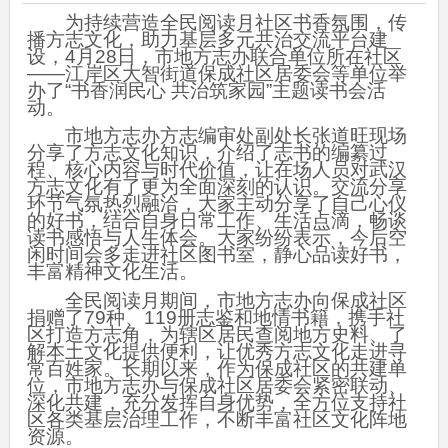
为持续营造全民阅读月社区书香氛围，传
播方志文化，助力基层多元共治交流平台建
设，4月28日，市地方志办联合单位所在社区
——江岸区大智街道保成社区居委会等单位举
办了“书香润民心 共治筑家园”主题读书会活
动。
市地方志办方志编审处副处长张道旺现场
分享了方志文化知识，介绍了志书的编纂过
程、核心内容与时代价值，让在场人员对武汉
方志文化有了更为全面深刻的认识。交流分享
环节气氛热烈融洽，大家主动分享了自己心仪
的好书，结合自身日常工作、生活点滴，畅谈
读书感悟与人生体会。大家纷纷表示，今后空
闲时间会多走进社区图书室，静心品读好书，
丰富精神文化生活。
全民阅读月期间，市地方志办向保成社区
捐赠了79种、119册志鉴和地情书籍，携手社
区打造方志角，为辖区居民查阅地方史料、了
解本土文化提供便利，让优秀方志文化走进寻
常百姓家。长期以来，作为保成社区的共建单
位，市地方志办与保成社区居委会紧密联动、
深化共建，充分发挥自身优势，全方位支持社
区各类基层治理工作，不断丰富社区文化阵地
资源。