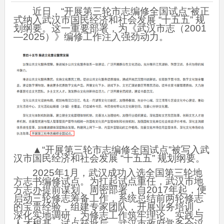
近日，“开展第三轮市志编修全国试点”被正
式纳入武汉市国民经济和社会发展 “十五五” 规
划纲要。这一重要部署，为《武汉市志（2001
—2025）》编修工作注入强劲动力。
▲“开展第三轮市志编修全国试点”被写入武
汉市国民经济和社会发展 “十五五” 规划纲要。
2025年1月，武汉成功入选全国第三轮地
方志书编修试点。为扛起试点重任，武汉市地
方志办提前谋划、周密部署，自2017年起，便
启动三轮修志筹备工作，系统总结前两轮修志
的宝贵经验，组建专家团队，开展业务培训，
深化实地调研，为修志工作筑牢理论、实践与
人才根基。试点获批后，武汉市政府常务会议