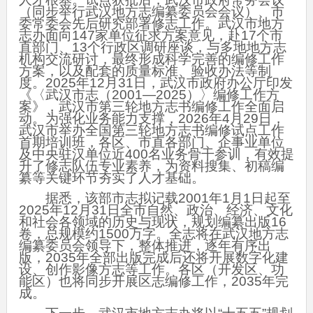
（同步举行武汉地方志编纂委员会会议）、市
委常委会先后研究部署修志工作。武汉市地方
志办面向147家单位征求方案意见，赴17个市
直部门、13个行政区调研座谈，与多地地方志
机构交流研讨，最终形成科学完善的编修工作
方案，以及配套的质量标准、验收办法等制
度。2025年12月31日，武汉市政府办公厅印发
《〈武汉市志（2001—2025）〉编修工作方
案》，武汉市第三轮地方志书编修工作全面启
动。为强化业务能力支撑，2026年4月29日，
武汉市举办全国第三轮地方志书编修试点工作
首期培训班，各区、市直各部门、企事业单位
及中央驻汉单位近400名业务骨干参训，有效提
升了修志队伍专业素养，为资料搜集、初稿编
纂等关键环节夯实了人才基础。
据悉，该部市志拟记载2001年1月1日起至
2025年12月31日全市自然、政治、经济、文化
和社会各领域的历史与现状，规划编纂出版16
卷，总规模约1500万字。全志将在武汉地方志
编纂委员会领导下，整体推进，逐年有序出
版，2035年全部出版完成后还将开展数字化建
设、创作影像方志等工作。各区（开发区、功
能区）也将同步开展区志编修工作，2035年完
成。