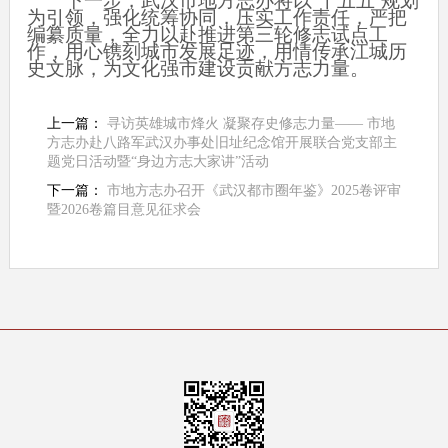
下一步，武汉市地方志办将以“十五五”规划
为引领，强化统筹协同，压实工作责任，严把
编纂质量，全力以赴推进第三轮修志试点工
作，用心镌刻城市发展足迹，用情传承江城历
史文脉，为文化强市建设贡献方志力量。
上一篇：
寻访英雄城市烽火 凝聚存史修志力量—— 市地
方志办赴八路军武汉办事处旧址纪念馆开展联合党支部主
题党日活动暨“身边方志大家讲”活动
下一篇：
市地方志办召开《武汉都市圈年鉴》2025卷评审
暨2026卷篇目意见征求会