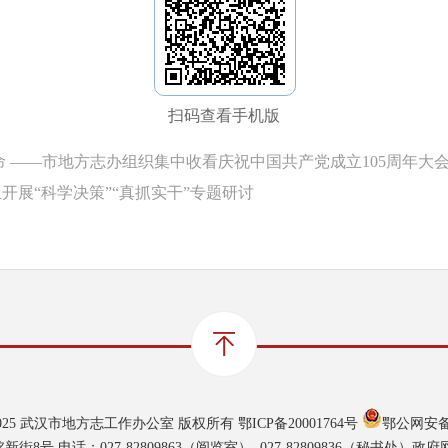
扫码查看手机版
命 ——市地方志办组织集中收看庆祝中国共产党成立105周年大
开展“科学决策”“真抓实干”专题研讨
021-2025 武汉市地方志工作办公室 版权所有
鄂ICP备20001764号
鄂公网安备 4
号 电话：027-82809863（阅览室）, 027-82809836（秘书处）政府网站