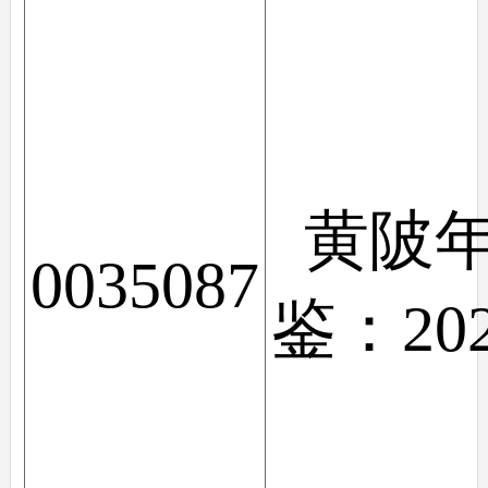
黄陂
0035087
鉴：20