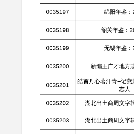
0035197
绵阳年鉴：2
0035198
韶关年鉴：2
0035199
无锡年鉴：2
0035200
新编王广才地方
皓首丹心著汗青--记
0035201
志人
0035202
湖北出土商周文字
0035203
湖北出土商周文字