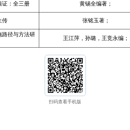
辑证：全三册
黄锡全编著；
生传
张铭玉著；
施路径与方法研
王江萍，孙璐，王竞永编；
扫码查看手机版