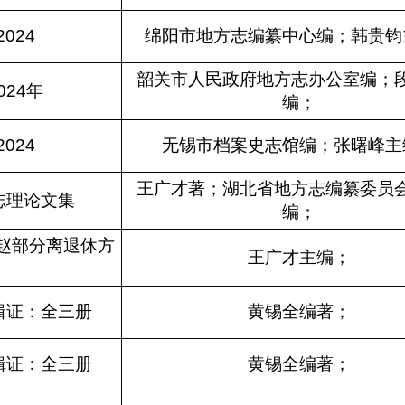
024
绵阳市地方志编纂中心编；韩贵钧
韶关市人民政府地方志办公室编；
024年
编；
024
无锡市档案史志馆编；张曙峰主
王广才著；湖北省地方志编纂委员
志理论文集
编；
燕赵部分离退休方
王广才主编；
辑证：全三册
黄锡全编著；
辑证：全三册
黄锡全编著；