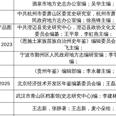
酒泉市地方史志办公室编；吴华主编；
中共杭州市委萧山区委党史研究室，杭州市萧
民政府地方志办公室编；徐燕锋主编；
产品图
中共澄迈县党史研究中心，澄迈县政协文化文
委员会编纂；王平章，李虹燕主编；
《恩施土家族苗族自治州史年鉴》编辑委员会
023
飞主编；
宁波市鄞州区人民政府地方志编研室编；李
编；
《贵州年鉴》编辑部编；李永馨主编；
025
北京经济技术开发区年鉴编纂委员会编；王磊
武汉市青山区档案馆(史志研究中心)编；李建
王志新，张静著；王志新，麦小朵绘；