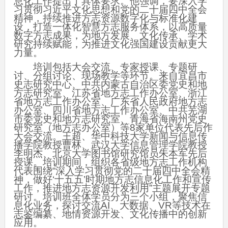
息化工作提出了具体要求。他强调，要深入学
习贯彻习近平文化思想和党的二十届四中全会
精神，持续推进方志资源数字化与标准化建
设，打造一体化智慧方志服务体系，以高质量
数字方志成果，为地方发展、文化传承、学术
研究持续赋能，为推进文化强国建设贡献更大
力量。
培训包括大会交流、专家授课、专题研
讨、分组讨论、现场教学等环节。来自宜昌市
史志研究中心、中共内蒙古自治区委党史和地
方志研究室、江苏省地方志工作办公室、浙江
省地方志工作办公室、广东省人民政府地方志
办公室、四川省地方志工作办公室、中共芜湖
市委党史和地方志研究室、青海省海南州党史
研究室（地方志办公室）等8家单位代表先后作
大会交流。王超、华中科技大学新闻与信息传
播学院教授曹林、武汉大学信息管理学院教授
李明杰、北京大学图书馆研究馆员朱本军先后
授课。培训期间，组织各省级地方志工作机构
代表围绕“深入学习贯彻党的二十届四中全会精
神，做好‘十五五’时期地方志信息化工作和宣传
工作，推进地方志资源开发利用”主题展开专题
研讨。培训班全体学员分为三个小组，聚焦信
息化业务，探讨交流AI、大数据、VR等技术在
志鉴编纂、地情资源开发、文化传播中的创新
应用。