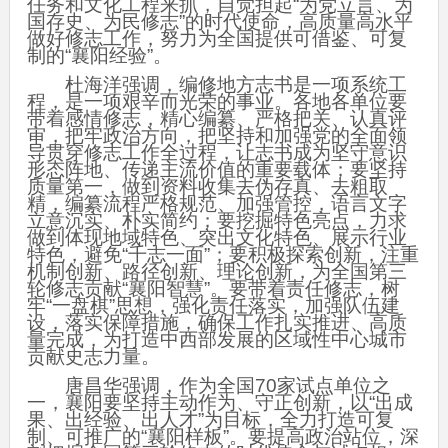
任务和文化工程来抓，自觉担起“为党立言、为
国存史、为民修志”的时代使命，高质量高水平
做好修志工作，努力为全国提供可借鉴、可复
制的“襄阳经验”。
杜海洋强调，编修地方志书是一项系统工
程，是一项艰辛而光荣的事业。各地各单位要
带着感情修志，精心编纂、严格把关、认真评
审，把牢政治方向，把坚持和加强党的全面领
导贯穿修志工作全过程，让志书成为坚守意识
形态阵地、传递主流价值的重要载体；要坚持
质量第一，做到资料收集去伪存真、去粗取
精，编纂流程严格规范、加强管控，语言文字
立意沉实、朴实简约；要挖掘特色亮点，力求
做到体现地域特色、突出文化特色、展示行业
特色，避免“千志一面”；要积极探索创新，注重
机制创新、路径创新、理论创新，为全国第三
轮修志贡献“襄阳智慧”。要带着责任修志，树
牢“一盘棋”思想，强化责任落实，加强队伍建
设，落实保障措施，确保工作扎实推进、高质
量完成，为打造中西部发展的区域性中心城市
贡献史志力量。
唐昌华强调，作为全国70家试点单位之
一，襄阳要坚持主动作为、守正创新，以“出成
果、出经验、出人才”为目标，全力打造可复
制、可推广的“襄阳样板”。要提高政治站位，深