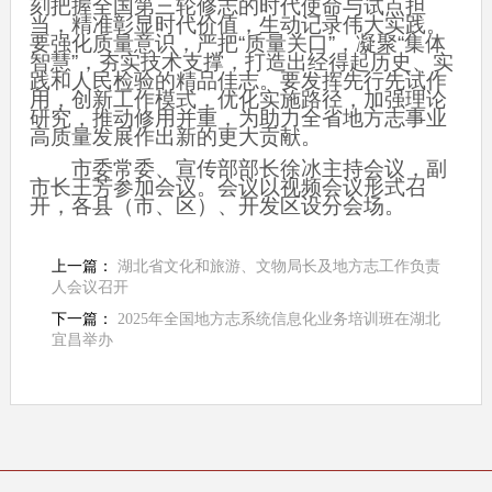
刻把握全国第三轮修志的时代使命与试点担
当，精准彰显时代价值，生动记录伟大实践。
要强化质量意识，严把“质量关口”，凝聚“集体
智慧”，夯实技术支撑，打造出经得起历史、实
践和人民检验的精品佳志。要发挥先行先试作
用，创新工作模式，优化实施路径，加强理论
研究，推动修用并重，为助力全省地方志事业
高质量发展作出新的更大贡献。
市委常委、宣传部部长徐冰主持会议，副
市长王芳参加会议。会议以视频会议形式召
开，各县（市、区）、开发区设分会场。
上一篇：
湖北省文化和旅游、文物局长及地方志工作负责
人会议召开
下一篇：
2025年全国地方志系统信息化业务培训班在湖北
宜昌举办