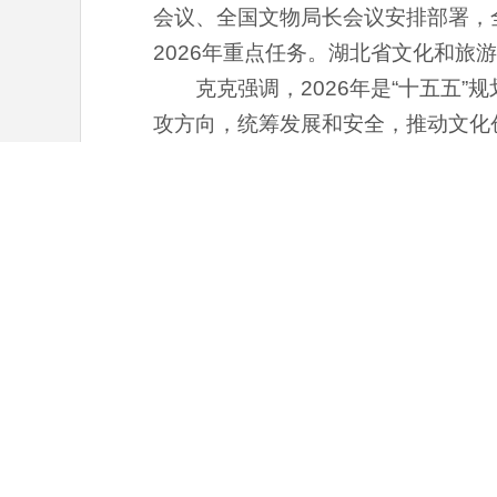
会议、全国文物局长会议安排部署，全
2026年重点任务。湖北省文化和旅
克克强调，2026年是“十五五
攻方向，统筹发展和安全，推动文化
装，深学细悟习近平文化思想和习近
赓续荆楚文脉，深化荆楚文化研究阐
文化的影响力和辐射力。另一方面，筑牢
持之以恒加强作风建设，激励干部担
有关地区文旅、文物、方志部门
责同志，各市、州、直管市及神农架
会议。