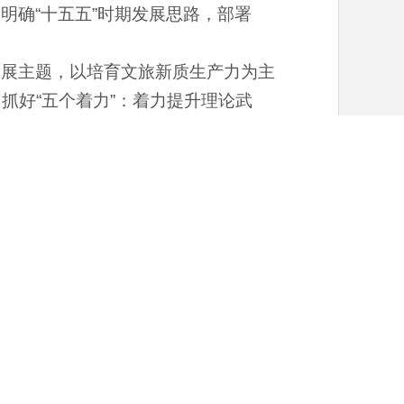
明确“十五五”时期发展思路，部署
发展主题，以培育文旅新质生产力为主
抓好“五个着力”：着力提升理论武
高质量编制“十五五”系列规划；着力
”转型，扩大对外文化交流，提高荆楚
”关、“项目建设”关和“作风建设”关，
良好政治生态。
，厅党组成员，省委宣传部有关处室负
省文旅厅直属各单位主要负责同志参加
（来源：“湖北文旅”微信公众号）