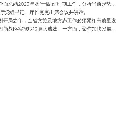
面总结2025年及“十四五”时期工作，分析当前形势，
游厅党组书记、厅长克克出席会议并讲话。
”规划开局之年，全省文旅及地方志工作必须紧扣高质量
创新战略实施取得更大成效。一方面，聚焦加快发展，
平总书记考察湖北重要讲话精神；着力做好战略谋划，
释；着力繁荣文化事业，加快地方志事业向“十业并举
底线，把好“意识形态”关、“安全生产”关、“市场治理
当作为，锻造专业能力，营造干事创业、风清气正的
在会上进行了交流发言。省属文旅企业相关负责同志
林区文化和旅游局、地方志工作机构主要负责同志，