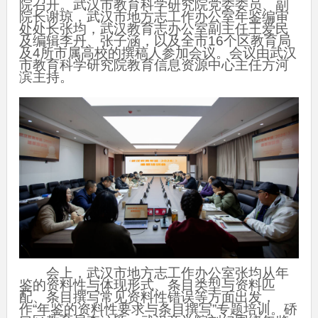
院召开。武汉市教育科学研究院党委委员、副
院长谢琼，武汉市地方志工作办公室年鉴编审
处处长张均，武汉教育志办公室副主任王爱民
及编辑李丹、张子涵，以及全市16个区教育局
及4所市属高校的撰稿人参加会议。会议由武汉
市教育科学研究院教育信息资源中心主任方河
滨主持。
会上，武汉市地方志工作办公室张均从年
鉴的资料性与体现形式、条目类型与资料匹
配、条目撰写常见资料性错误等方面出发，
作“年鉴的资料性要求与条目撰写”专题培训。硚