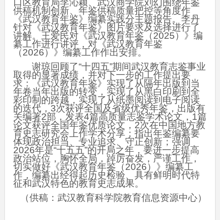
口区教育局李沁颖、武汉商学院刘幻围绕年鉴
供稿机制创新、年鉴供稿质量把控等角度作
《武汉教育年鉴》编纂实践分主题报告。李丹
针对《武汉教育年鉴》图片要求及选择进行了
讲解。王爱民对《武汉教育年鉴（2025）》编
纂工作进行讲评，对《武汉教育年鉴
（2026）》编纂工作作出安排。
谢琼回顾了“十四五”期间武汉教育志鉴事业
取得的显著成绩，并对下一步的工作提出要
求：《武汉教育年鉴》实现了从隔年出版到当
年卷当年出版的转变，实现了从黑白印刷到全
彩印制的跨越，实现了从纸墨阅读到电子阅读
的迭代，3次获评全国及省级优秀年鉴，出版有
关编著2部，发表4篇高质量志鉴学术论文，1篇
论文获评全国年鉴优质论文，2次在中国地方教
育史志研究会上作学术分享；指出年鉴编纂要
体现政治担当、专业追求、守正创新；强调
2026年是“十五五”的开局之年，要进一步提高
政治站位，胸怀全局，踔厉奋发，严谨工作，
切实做好《武汉教育年鉴（2026）》编纂工
作，编纂出经得起历史检验、具有鲜明时代特
征和武汉特色的教育史志成果。
（供稿：武汉教育科学院教育信息资源中心）