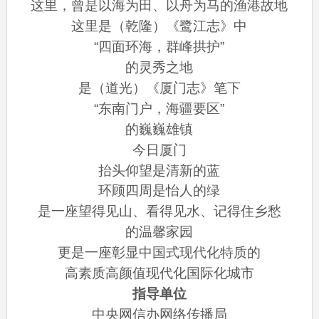
这里，曾是以海为田、以舟为马的渔港故地
这里是（乾隆）《鹭江志》中
“四面环海，群峰拱护”
的灵秀之地
是（道光）《厦门志》笔下
“东南门户，海疆要区”
的巍巍雄镇
今日厦门
抬头仰望是清新的蓝
环顾四周是怡人的绿
是一座望得见山、看得见水、记得住乡愁
的温馨家园
更是一座彰显中国式现代化特质的
高素质高颜值现代化国际化城市
指导单位
中央网信办网络传播局