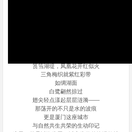
筼筜湖堤，凤凰花开红似火
三角梅织就紫红彩带
如绸湖面
白鹭翩然掠过
翅尖轻点漾起层层涟漪——
那荡开的不只是水的波痕
更是厦门这座城市
与自然共生共荣的生动印记