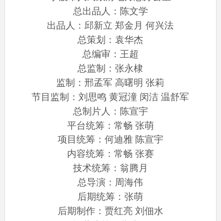
总出品人：陈文学
出品人：邱新立 郑金月 何兴法
总策划：袁华杰
总编审：王超
总监制：张永棣
监制：邢孟军 高曙明 张莉
节目监制：刘思鸣 黄冠潼 闵洁 温舒军
总制片人：陈宣宇
平台统筹：常畅 张萌
项目统筹：何迪雅 陈宣宇
内容统筹：常畅 张赛
技术统筹：翁腾月
总导演：周海伟
后期统筹：张萌
后期制作：贾红亮 刘佃水